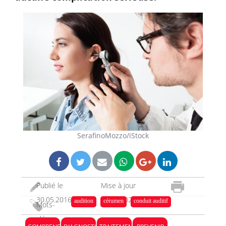
SerafinoMozzo/iStock
Publié le
Mise à jour
30.05.2016
06.11.2023
audition
cérumen
conduit auditif
Mots-
clés :