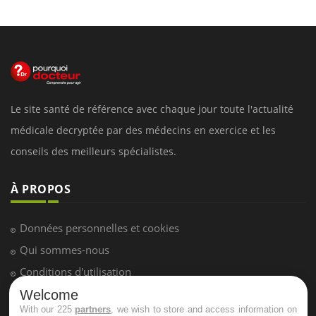
Le site santé de référence avec chaque jour toute l'actualité
médicale decryptée par des médecins en exercice et les
conseils des meilleurs spécialistes.
À PROPOS
Données personnelles et cookies
Qui sommes-nous
Conditions d'utilisation
Plan du site
Welcome
With our 225
partners
, we wish to store and access information on
Mentions Légales