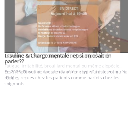
Youtube
Carence en fer : comprendre pour prévenir
Insuline & Charge mentale : et si on osait en
Youtube
Youtube
Youtube
parler??
Fatigue, irritabilité, brouillard mental ou même alopécie…
En 2026, l'insuline dans le diabète de type 2 reste entourée
Les symptômes de la carence en fer sont multiples ce qui la
d'idées reçues chez les patients comme parfois chez les
rend ...
soignants.
E
Yo
l’
L'
Va