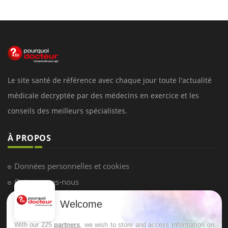
Le site santé de référence avec chaque jour toute l'actualité
médicale decryptée par des médecins en exercice et les
conseils des meilleurs spécialistes.
À PROPOS
Données personnelles et cookies
Qui sommes-nous
Conditions d'utilisation
Welcome
Plan du site
With our 225
partners
, we wish to store and access information on