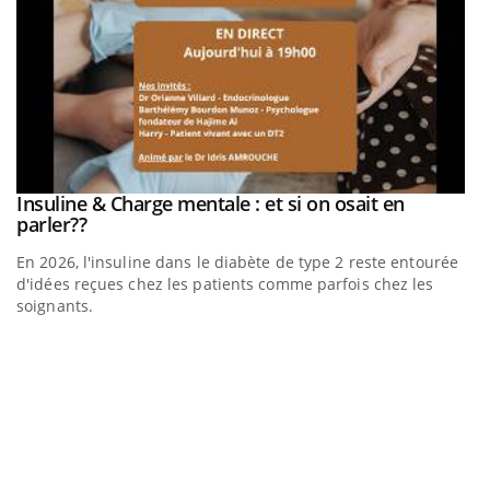
be
Insuline & Charge mentale : et si on osait en
Youtube
Youtube
parler??
En 2026, l'insuline dans le diabète de type 2 reste entourée
a
d'idées reçues chez les patients comme parfois chez les
soignants.
E
Yo
l’
L'
Va