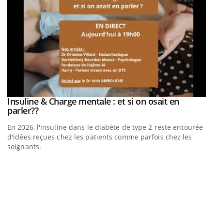
be
Insuline & Charge mentale : et si on osait en
Youtube
Youtube
parler??
En 2026, l'insuline dans le diabète de type 2 reste entourée
a
d'idées reçues chez les patients comme parfois chez les
soignants.
E
Yo
l’
L'