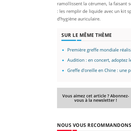
ramollissent la cérumen, la faisant 
: les remplir de liquide avec un kit 
d’hygiène auriculaire.
Eczéma Chronique des Mains :
Car
Youtube
You
Youtube
expliquer ma maladie
pré
SUR LE MÊME THÈME
Il y a des sujets qui sont faciles à aborder...
Fati
d'autres non ! D'un côté, poser des
mêm
Première greffe mondiale réali
questions sur la maladie d'un proche c'est
care
Audition : en concert, adoptez l
montrer ...
...
Greffe d'oreille en Chine : une 
Vous aimez cet article ? Abonnez-
vous à la newsletter !
NOUS VOUS RECOMMANDON