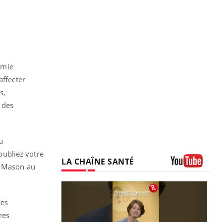
émie
affecter
s,
 des
u
 oubliez votre
LA CHAÎNE SANTÉ
ia Mason au
Youtube
ies
res