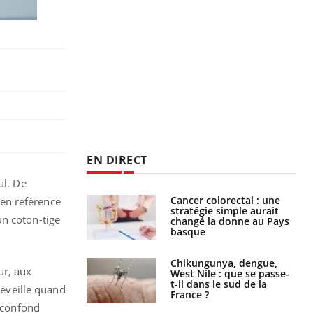
EN DIRECT
ul. De
e à risque : ce jus
Cancer colorectal : une
en référence
attire l'attention
stratégie simple aurait
un coton-tige
rcheurs
changé la donne au Pays
basque
 oublier les
Chikungunya, dengue,
ur, aux
en vacances ?
West Nile : que se passe-
t-il dans le sud de la
réveille quand
France ?
i confond