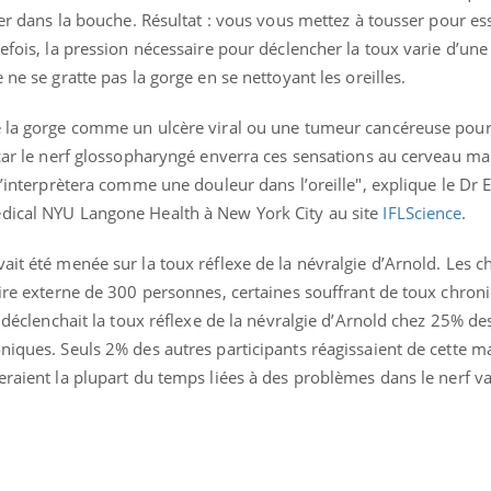
nger dans la bouche. Résultat : vous vous mettez à tousser pour e
Mortalité infantile : un
Toujour
rapport s’interroge sur
comment
tefois, la pression nécessaire pour déclencher la toux varie d’un
son taux élevé en France
empiète
sur nos 
 ne se gratte pas la gorge en se nettoyant les oreilles.
e la gorge comme un ulcère viral ou une tumeur cancéreuse pourr
 car le nerf glossopharyngé enverra ces sensations au cerveau mai
l’interprètera comme une douleur dans l’oreille", explique le Dr E
édical NYU Langone Health à New York City au site
IFLScience
.
ait été menée sur la toux réflexe de la névralgie d’Arnold. Les 
oire externe de 300 personnes, certaines souffrant de toux chron
e déclenchait la toux réflexe de la névralgie d’Arnold chez 25% de
niques. Seuls 2% des autres participants réagissaient de cette ma
eraient la plupart du temps liées à des problèmes dans le nerf v