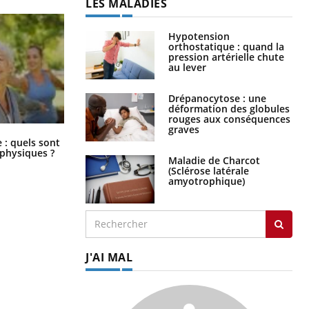
LES MALADIES
Hypotension
orthostatique : quand la
pression artérielle chute
au lever
Drépanocytose : une
déformation des globules
rouges aux conséquences
graves
Comment éviter une otite pendant
: quels sont
les vacances ?
 physiques ?
Maladie de Charcot
(Sclérose latérale
amyotrophique)
J'AI MAL