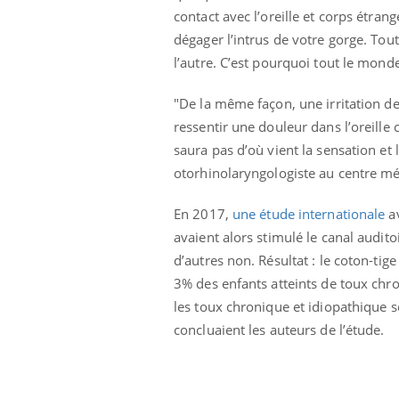
contact avec l’oreille et corps étra
Syndrome métabolique :
quels sont les meilleurs
dégager l’intrus de votre gorge. Tou
exercices physiques ?
l’autre. C’est pourquoi tout le monde
"De la même façon, une irritation d
ressentir une douleur dans l’oreille
saura pas d’où vient la sensation et 
otorhinolaryngologiste au centre m
En 2017,
une étude internationale
av
avaient alors stimulé le canal audit
d’autres non. Résultat : le coton-tig
3% des enfants atteints de toux chro
les toux chronique et idiopathique s
concluaient les auteurs de l’étude.