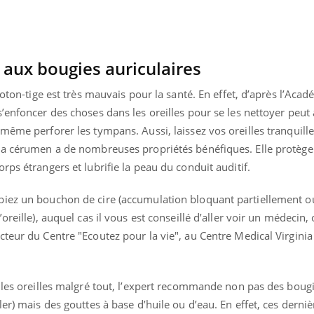
 aux bougies auriculaires
coton-tige est très mauvais pour la santé. En effet, d’après l’Acad
’enfoncer des choses dans les oreilles pour se les nettoyer peut 
même perforer les tympans. Aussi, laissez vos oreilles tranquille
la cérumen a de nombreuses propriétés bénéfiques. Elle protège
rps étrangers et lubrifie la peau du conduit auditif.
piez un bouchon de cire (accumulation bloquant partiellement o
oreille), auquel cas il vous est conseillé d’aller voir un médecin,
cteur du Centre "Ecoutez pour la vie", au Centre Medical Virgin
r les oreilles malgré tout, l’expert recommande non pas des boug
er) mais des gouttes à base d’huile ou d’eau. En effet, ces derniè