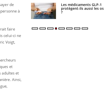
ssayer de
s connectés :
Les médicaments GLP-1
 le travail
protègent-ils aussi les os
e personne à
 de plus en plus
?
soirées
ait faire
s celui-ci ne
ric Voigt,
chercheurs
iques et
s adultes et
nière. Ainsi,
ague,