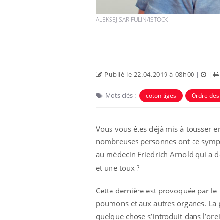
ALEKSEJ SARIFULIN/ISTOCK
Publié le 22.04.2019 à 08h00
|
|
Mots clés :
coton-tiges
Ordre de
Vous vous êtes déjà mis à tousser en
Mon enfant est-il trop
nombreuses personnes ont ce sympt
sensible ou simplement
au médecin Friedrich Arnold qui a 
très empathique ?
et une toux ?
Bébés, jeunes enfants :
Cette dernière est provoquée par le
quelle trousse à
pharmacie pour les
poumons et aux autres organes. La par
vacances ?
quelque chose s’introduit dans l’ore