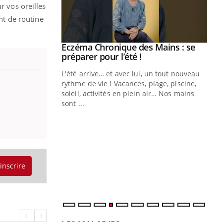
r vos oreilles
ent de routine
ale : et si on
Eczéma Chronique des Mains : se
Youtube
ube
Youtube
préparer pour l’été !
e diabète de type 2
L'été arrive… et avec lui, un tout nouveau
çues chez les
rythme de vie ! Vacances, plage, piscine,
ez les soignants.
soleil, activités en plein air… Nos mains
sont ...
Di
You
Le 
nom
dia
défi
'inscrire