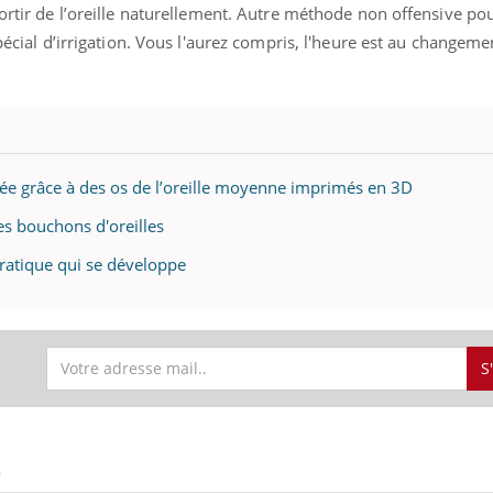
sortir de l’oreille naturellement. Autre méthode non offensive pou
spécial d’irrigation. Vous l'aurez compris, l'heure est au changem
ence en fer : comprendre pour
Insuline & Charge ment
tube
Youtube
Youtube
Yout
venir
osait en parler??
gue, irritabilité, brouillard mental ou
En 2026, l'insuline dans l
e alopécie… Les symptômes de la
reste entourée d'idées re
sée grâce à des os de l’oreille moyenne imprimés en 3D
nce en fer sont multiples ce qui la rend
patients comme parfois ch
es bouchons d'oreilles
pratique qui se développe
S
S