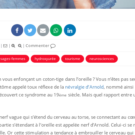
|
|
|
Commenter
s sages-femmes
hydroxyurée
tourisme
neurosciences
 vous enfonçant un coton-tige dans l’oreille ? Vous n’êtes pas se
Comment éviter une otite
Grossess
ôme appelé toux réflexe de la
névralgie d’Arnold
, nommé ainsi 
pendant les vacances ?
naturel 
découvert ce syndrome au 19
siècle. Mais quel rapport entre 
des che
ème
Hantavirus : un cas
Comment
 nerf vague qui s’étend du cerveau au torse, se connectant au cœ
détecté chez un touriste
écrans 
en France
tie s’étendant à l’oreille est appelée nerf d’Arnold. Celui-ci se 
ille. Or cette stimulation a tendance à embrouiller le cerveau qu