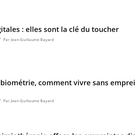
La sieste empêche-t-elle de
dormir la nuit ?
tales : elles sont la clé du toucher
Par Jean-Guillaume Bayard
a biométrie, comment vivre sans empre
Par Jean-Guillaume Bayard