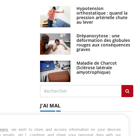
Hypotension
orthostatique : quand la
pression artérielle chute
au lever
Drépanocytose : une
déformation des globules
rouges aux conséquences
graves
Maladie de Charcot
(Sclérose latérale
amyotrophique)
J'AI MAL
tners
, we wish to store and access information on your devices
in emails, etc.), combine and share your personal data with our