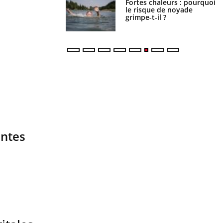
Fortes chaleurs : pourquoi
Grossesse et chaleur : ce
le risque de noyade
que dit la science
grimpe-t-il ?
intes