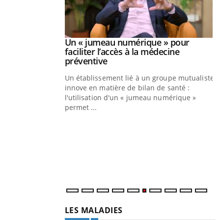
Youtube
Un « jumeau numérique » pour
COUP DE FOOD sur le diabète
Youtube
Youtube
faciliter l’accès à la médecine
Coup de food sur le diabète, c'est votre
Youtube
préventive
nouveau rendez-vous culinaire qui bouscule
Un établissement lié à un groupe mutualiste
les idées reçues ! Dans cet épisode, une ...
innove en matière de bilan de santé :
l'utilisation d'un « jumeau numérique »
Q
permet ...
Y
ê
"
d
r
LES MALADIES