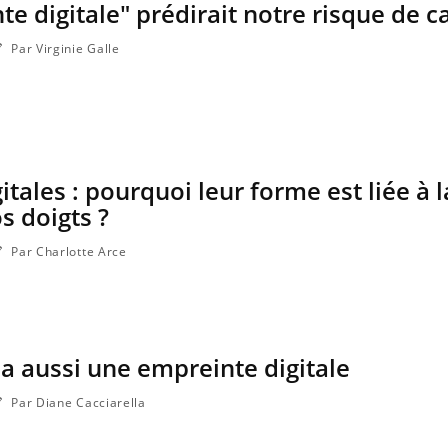
te digitale" prédirait notre risque de c
Par Virginie Galle
tales : pourquoi leur forme est liée à l
s doigts ?
Par Charlotte Arce
Les médicaments GLP-1
protègent-ils aussi les os ?
a aussi une empreinte digitale
Cytomégalovirus : ce qui
change dans la prise en
charge des femmes
Par Diane Cacciarella
enceintes