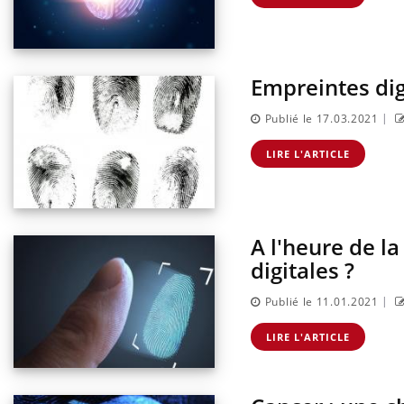
lier les
Chikungunya, dengue,
acances ?
West Nile : que se passe-t-
il dans le sud de la France ?
Empreintes digi
|
Publié le 17.03.2021
LIRE L'ARTICLE
A l'heure de l
digitales ?
|
Publié le 11.01.2021
LIRE L'ARTICLE