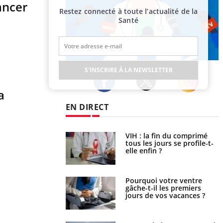
ancer
Restez connecté à toute l’actualité de la
Santé
Publicité
S'INSCRIRE À LA NEWSLETTER
a
Twitter
Facebook
Instagram
EN DIRECT
VIH : la fin du comprimé
Le Viagra pourrait-il freiner
tous les jours se profile-t-
la propagation du cancer ?
elle enfin ?
Pourquoi votre ventre
Pourquoi manger moins de
gâche-t-il les premiers
protéines pourrait
jours de vos vacances ?
finalement être bénéfique