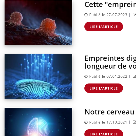
Cette "emprein
|
Publié le 27.07.2023
LIRE L'ARTICLE
Empreintes digi
longueur de vo
|
Publié le 07.01.2022
antile : un
Toujours connectés :
terroge sur son
comment le travail
LIRE L'ARTICLE
en France
empiète de plus en plus
sur nos soirées
Notre cerveau 
risque : ce jus
Cancer colorectal : une
e l'attention
stratégie simple aurait
urs
changé la donne au Pays
|
Publié le 17.10.2021
basque
LIRE L'ARTICLE