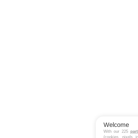
Welcome
With our 225
par
(cookies, pixels 