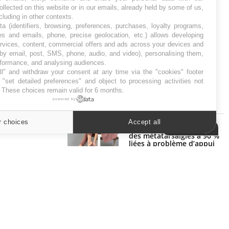
ollected on this website or in our emails, already held by some of us,
ncluding in other contexts.
ta (identifiers, browsing, preferences, purchases, loyalty programs,
es and emails, phone, precise geolocation, etc.) allows developing
ervices, content, commercial offers and ads across your devices and
 by email, post, SMS, phone, audio, and video), personalising them,
rformance, and analysing audiences.
l" and withdraw your consent at any time via the "cookies" footer
"set detailed preferences" and object to processing activities not
. These choices remain valid for 6 months.
powered by
SYMPTÔMES
r choices
Accept all
Douleurs de l’avant-pied :
Cookies settings
des métatarsalgies à 90 %
liées à problème d’appui
Mauvaise haleine : il faut
améliorer l’hygiène bucco-
dentaire