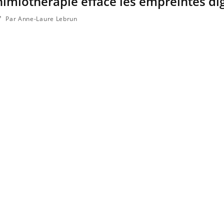
himiothérapie efface les empreintes dig
Par Anne-Laure Lebrun