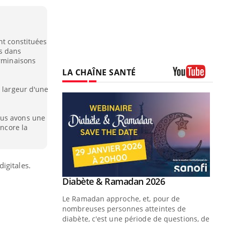
nt constituées
s dans
erminaisons
LA CHAÎNE SANTÉ
Youtube
a largeur d'une
ous avons une
encore la
igitales.
Youtube
Diabète & Ramadan 2026
Youtube
Le Ramadan approche, et, pour de
nombreuses personnes atteintes de
diabète, c'est une période de questions, de