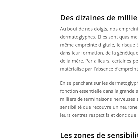
les ce qui la rend
patients comme parfois chez les soignants.
sole
sont
Des dizaines de milli
Au bout de nos doigts, nos empreinte
dermatoglyphes. Elles sont quasimen
même empreinte digitale, le risque 
dans leur formation, de la génétiqu
de la mère. Par ailleurs, certaines p
matérialise par l’absence d’empreinte
En se penchant sur les dermatoglyph
fonction essentielle dans la grande s
milliers de terminaisons nerveuses s
sensibilité que recouvre un neurone,
leurs centres respectifs et donc que
Les zones de sensibilit