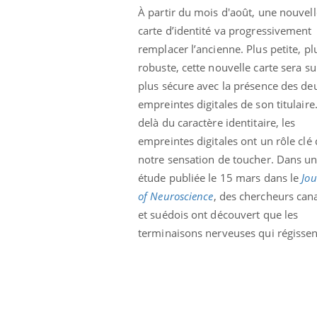
À partir du mois d'août, une nouvell
carte d’identité va progressivement
remplacer l’ancienne. Plus petite, pl
robuste, cette nouvelle carte sera su
plus sécure avec la présence des de
empreintes digitales de son titulaire
delà du caractère identitaire, les
empreintes digitales ont un rôle clé
notre sensation de toucher. Dans u
étude publiée le 15 mars dans le
Jou
of Neuroscience
, des chercheurs can
et suédois ont découvert que les
terminaisons nerveuses qui régissent
prendre pour
Insuline & Charge mentale : et si on
Ecz
Youtube
You
Youtube
osait en parler??
pré
llard mental ou
En 2026, l'insuline dans le diabète de type 2
L'ét
tômes de la
reste entourée d'idées reçues chez les
ryth