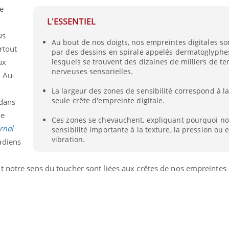
e
L'ESSENTIEL
us
Au bout de nos doigts, nos empreintes digitales so
rtout
par des dessins en spirale appelés dermatoglyphe
ux
lesquels se trouvent des dizaines de milliers de t
nerveuses sensorielles.
. Au-
La largeur des zones de sensibilité correspond à l
seule crête d'empreinte digitale.
 dans
ne
Ces zones se chevauchent, expliquant pourquoi n
rnal
sensibilité importante à la texture, la pression ou 
vibration.
adiens
 notre sens du toucher sont liées aux crêtes de nos empreintes d
éma Chronique des Mains : se
tube
Youtube
parer pour l’été !
é arrive… et avec lui, un tout nouveau
me de vie ! Vacances, plage, piscine,