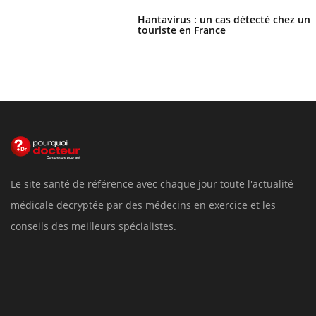
Hantavirus : un cas détecté chez un
touriste en France
Le site santé de référence avec chaque jour toute l'actualité
médicale decryptée par des médecins en exercice et les
conseils des meilleurs spécialistes.