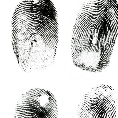
La sieste empêche-t-elle
de dormir la nuit ?
VIH : la fin du comprimé
tous les jours se profile-t-
elle enfin ?
Pourquoi votre ventre
gâche-t-il les premiers
jours de vos vacances ?