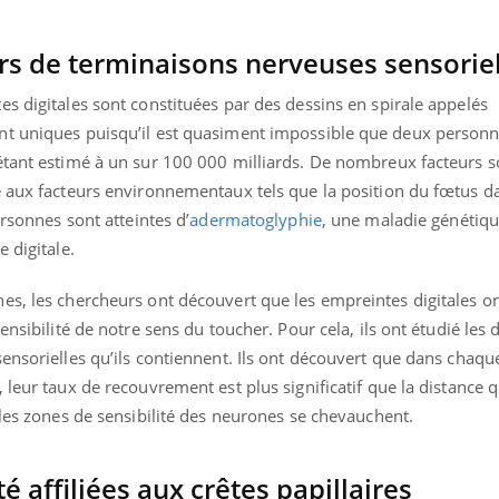
il, activités en plein air… Nos mains
 ...
ers de terminaisons nerveuses sensorie
s digitales sont constituées par des dessins en spirale appelés
t uniques puisqu’il est quasiment impossible que deux personne
étant estimé à un sur 100 000 milliards. De nombreux facteurs 
e aux facteurs environnementaux tels que la position du fœtus da
ersonnes sont atteintes d’
adermatoglyphie
, une maladie génétiqu
 digitale.
es, les chercheurs ont découvert que les empreintes digitales o
ensibilité de notre sens du toucher. Pour cela, ils ont étudié les 
ensorielles qu’ils contiennent. Ils ont découvert que dans chaqu
 leur taux de recouvrement est plus significatif que la distance 
 les zones de sensibilité des neurones se chevauchent.
é affiliées aux crêtes papillaires