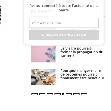
Restez connecté à toute l’actualité de la
Twitter
Facebook
Instagram
Santé
EN DIRECT
Fortes chaleurs :
Grossesse et chaleur : ce
pourquoi le risque de
que dit la science
noyade grimpe-t-il ?
S'INSCRIRE À LA NEWSLETTER
Le Viagra pourrait-il
Le smartphone nuit-il à
freiner la propagation du
l'apprentissage de la
cancer ?
lecture ?
Pourquoi manger moins
Mordue par une tique en
de protéines pourrait
vacances, elle reste dans
finalement être bénéfique
le coma pendant 42 jours