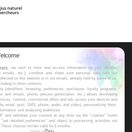
Comment oublier les écrans en
 jus naturel
vacances ?
chercheurs
elcome
ER
tners
, we wish to store and access information on your devices
in emails, etc.), combine and share your personal data with our
s les semaines les meilleures
ollected on this website or in our emails, already held by some of us,
ncluding in other contexts.
ta (identifiers, browsing, preferences, purchases, loyalty programs,
es and emails, phone, precise geolocation, etc.) allows developing
ervices, content, commercial offers and ads across your devices and
 by email, post, SMS, phone, audio, and video), personalising them,
RE
rformance, and analysing audiences.
l" and withdraw your consent at any time via the "cookies" footer
"set detailed preferences" and object to processing activities not
. These choices remain valid for 6 months.
powered by