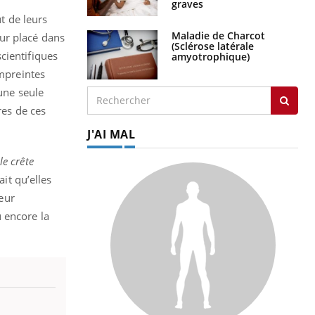
graves
ut de leurs
Maladie de Charcot
ur placé dans
(Sclérose latérale
cientifiques
amyotrophique)
empreintes
'une seule
res de ces
J'AI MAL
e crête
it qu’elles
leur
 encore la