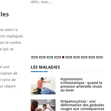
défis, mais ...
Un « jumeau numérique » pour
CO
Youtube
You
lles
faciliter l’accès à la médecine
Youtube
Cou
préventive
nou
Un établissement lié à un groupe
s aient la
bou
mutualiste innove en matière de bilan de
épi
sont impliqués
santé : l'utilisation d'un « jumeau
ns le ventre
numérique » permet ...
e qui se
nt une
LES MALADIES
dizaines de
Hypotension
e zone de
orthostatique : quand la
qui sépare
pression artérielle chute
au lever
Drépanocytose : une
déformation des globules
rouges aux conséquences