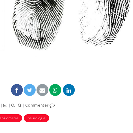
|
|
|
Commenter
tensiomètre
neurologie