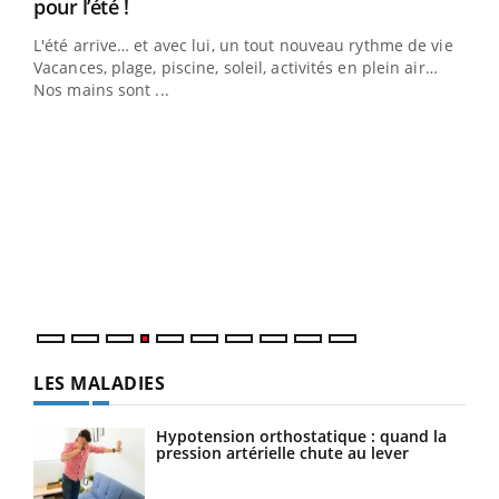
Youtube
pour l’été !
L'été arrive… et avec lui, un tout nouveau rythme de vie !
Vacances, plage, piscine, soleil, activités en plein air…
Nos mains sont ...
Dia
You
Le 
pers
ques
LES MALADIES
Hypotension orthostatique : quand la
pression artérielle chute au lever