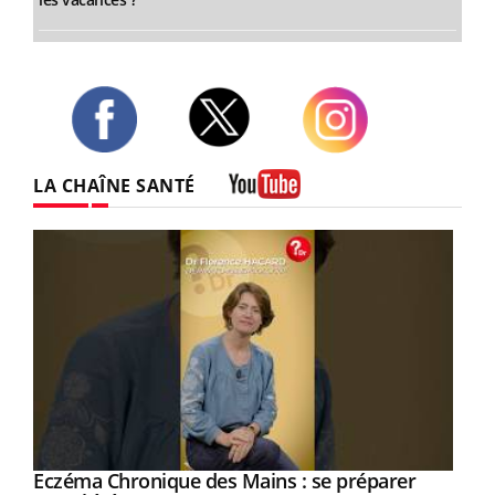
Twitter
Facebook
Instagram
LA CHAÎNE SANTÉ
Youtube
Eczéma Chronique des Mains : se préparer
Youtube