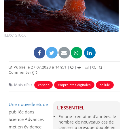
ILEXX/ ISTOCK
Publié le 27.07.2023 à 14h51
|
|
|
|
|
Commenter
Mots clés :
cancer
empreintes digitales
cellule
Une nouvelle étude
L'ESSENTIEL
publiée dans
En une trentaine d'années, le
Science Advances
nombre de nouveaux cas de
met en évidence
cancers a presque doublé en