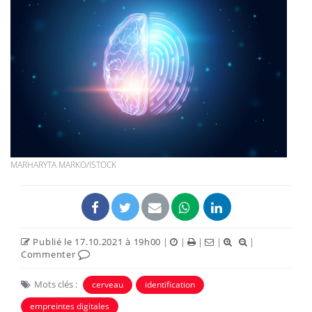
MARHARYTA MARKO/ISTOCK
Publié le 17.10.2021 à 19h00
|
|
|
|
|
Commenter
Mots clés :
cerveau
identification
empreintes digitales