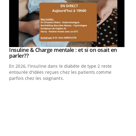
Youtube
Insuline & Charge mentale : et si on osait en
Youtube
Youtube
parler??
En 2026, l'insuline dans le diabète de type 2 reste
entourée d'idées reçues chez les patients comme
parfois chez les soignants.
Ecz
You
pour
L'ét
Vaca
Nos 