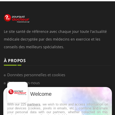
Le site santé de référence avec chaque jour toute l'actualité
médicale decryptée par des médecins en exercice et les
conseils des meilleurs spécialistes.
À PROPOS
Données personnelles et cookies
Qui sommes-nous
Conditions d'utilisation
Welcome
Plan du site
With our 225
partners
, we wish to store and access information on
Mentions Légales
your devices (cookies, pixels in emails, etc.), combine and share
your personal data with our partners, whether collected on this
Nous contacter