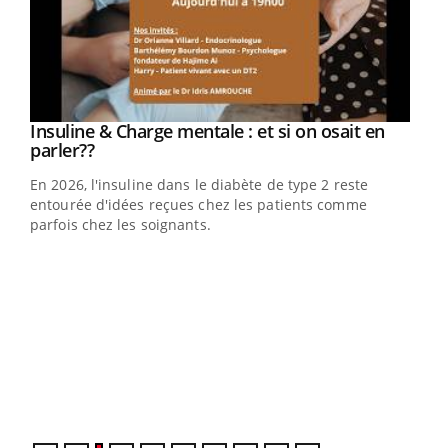
Youtube
Insuline & Charge mentale : et si on osait en
Youtube
Youtube
parler??
En 2026, l'insuline dans le diabète de type 2 reste
entourée d'idées reçues chez les patients comme
parfois chez les soignants.
Ecz
You
pour
L'ét
Vaca
Nos 