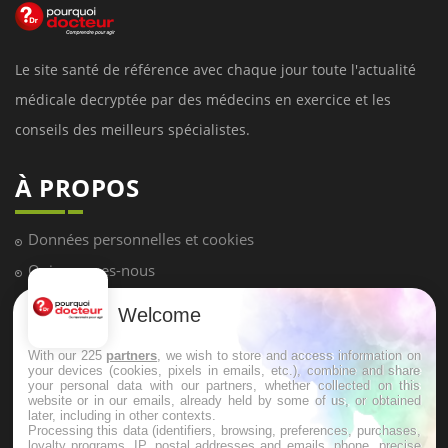
Le site santé de référence avec chaque jour toute l'actualité
médicale decryptée par des médecins en exercice et les
conseils des meilleurs spécialistes.
À PROPOS
Données personnelles et cookies
Qui sommes-nous
Conditions d'utilisation
Welcome
Plan du site
With our 225
partners
, we wish to store and access information on
Mentions Légales
your devices (cookies, pixels in emails, etc.), combine and share
your personal data with our partners, whether collected on this
Nous contacter
website or in our emails, already held by some of us, or obtained
later, including in other contexts.
Processing this data (identifiers, browsing, preferences, purchases,
loyalty programs, IP, postal addresses and emails, phone, precise