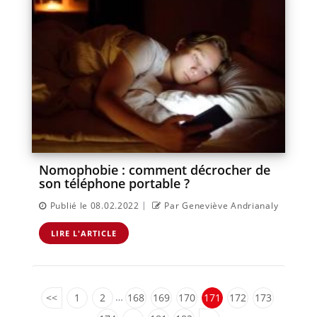
Nomophobie : comment décrocher de
son téléphone portable ?
|
Publié le 08.02.2022
Par Geneviève Andrianaly
LIRE L'ARTICLE
…
<<
1
2
168
169
170
171
172
173