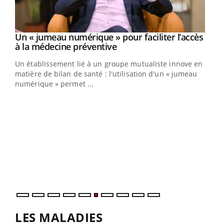
Un « jumeau numérique » pour faciliter l’accès
Youtube
Youtube
à la médecine préventive
Un établissement lié à un groupe mutualiste innove en
e
matière de bilan de santé : l'utilisation d'un « jumeau
numérique » permet ...
COU
You
Coup
vous
épis
LES MALADIES