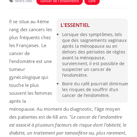
Mots clés :
cancer de l'endomètre
café
Il se situe au 4ème
L'ESSENTIEL
rang des cancers les
Lorsque des symptômes, tels
plus fréquents chez
que des saignements vaginaux
les Françaises. Le
après la ménopause ou en
dehors des périodes de règles
cancer de
avant la ménopause,
l’endomètre est une
surviennent, il est possible de
tumeur
suspecter un cancer de
l’endomètre.
gynécologique qui
Boire du café pourrait diminuer
touche le plus
les risques de souffrir d’un
souvent les femmes
cancer de l’endomètre.
après la
ménopause. Au moment du diagnostic, l’âge moyen
des patientes est de 68 ans.
"Le cancer de l'endomètre
est associé à plusieurs facteurs de risque dont l'obésité, le
diabète, un traitement par tamoxifène ou, plus rarement,