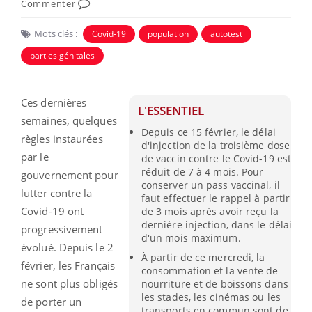
Commenter
Mots clés :
Covid-19
population
autotest
parties génitales
Ces dernières
L'ESSENTIEL
semaines, quelques
Depuis ce 15 février, le délai
règles instaurées
d'injection de la troisième dose
par le
de vaccin contre le Covid-19 est
réduit de 7 à 4 mois. Pour
gouvernement pour
conserver un pass vaccinal, il
lutter contre la
faut effectuer le rappel à partir
Covid-19 ont
de 3 mois après avoir reçu la
dernière injection, dans le délai
progressivement
d'un mois maximum.
évolué. Depuis le 2
À partir de ce mercredi, la
février, les Français
consommation et la vente de
ne sont plus obligés
nourriture et de boissons dans
les stades, les cinémas ou les
de porter un
transports en commun sont de