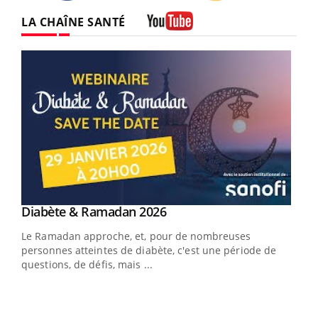
Twitter
Facebook
Instagram
LA CHAÎNE SANTÉ
Youtube
Youtube
Diabète & Ramadan 2026
Youtube
Le Ramadan approche, et, pour de nombreuses
vie !
personnes atteintes de diabète, c'est une période de
…
questions, de défis, mais ...