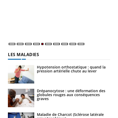
Un 
You
à l
Un é
mati
numé
LES MALADIES
Hypotension orthostatique : quand la
pression artérielle chute au lever
Drépanocytose : une déformation des
globules rouges aux conséquences
graves
Maladie de Charcot (Sclérose latérale