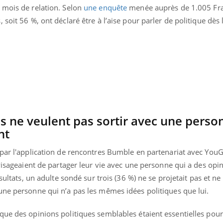
 mois de relation. Selon
une enquête
menée auprès de 1.005 Fra
Mon enfant est-il trop
Comment
sensible ou simplement
pendant
soit 56 %, ont déclaré être à l’aise pour parler de politique dès
très empathique ?
s ne veulent pas sortir avec une perso
nt
 par l'application de rencontres Bumble en partenariat avec YouG
nvisageaient de partager leur vie avec une personne qui a des opi
sultats, un adulte sondé sur trois (36 %) ne se projetait pas et ne
une personne qui n’a pas les mêmes idées politiques que lui.
que des opinions politiques semblables étaient essentielles pour