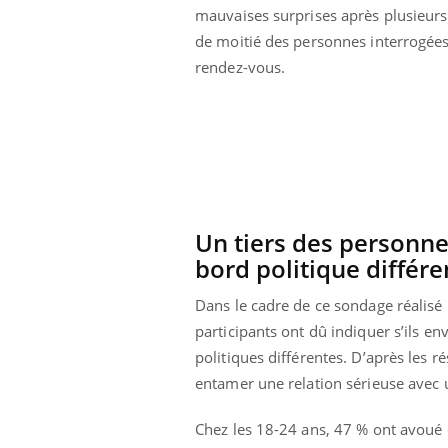
mauvaises surprises après plusieurs
Et si les caries pouvaient
bientôt disparaître sans
de moitié des personnes interrogées, 
plombage ?
rendez-vous.
Un tiers des personne
bord politique différe
Dans le cadre de ce sondage réalisé
participants ont dû indiquer s’ils e
politiques différentes. D’après les ré
entamer une relation sérieuse avec 
Chez les 18-24 ans, 47 % ont avoué 