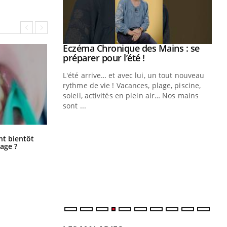
ale : et si on
Eczéma Chronique des Mains : se
Youtube
ube
Youtube
préparer pour l’été !
e diabète de type 2
L'été arrive… et avec lui, un tout nouveau
çues chez les
rythme de vie ! Vacances, plage, piscine,
ez les soignants.
soleil, activités en plein air… Nos mains
sont ...
Di
You
Le 
Éclipse solaire du 12 août : “Des
ent bientôt
nom
verres adaptés, c'est indispensable
age ?
pour la santé des yeux”
dia
défi