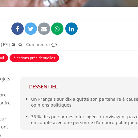
|
|
|
Commenter
nol
élections présidentielles
ujets
L'ESSENTIEL
Éclipse solaire du 12 août
Bébés, j
: “Des verres adaptés,
quelle t
core
c'est indispensable pour
pharmac
Un Français sur dix a quitté son partenaire à caus
la santé des yeux”
vacance
ontre,
opinions politiques.
Les troubles du sommeil
Syndrom
36 % des personnes interrogées n’envisagent pas 
eur
modifient votre cerveau !
quels so
en couple avec une personne d’un bord politique d
exercice
 ont
s