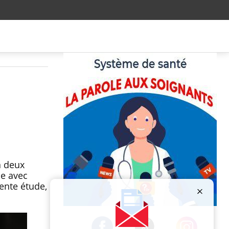
à deux
le avec
ente étude,
Publicité