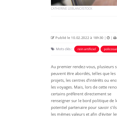
CATHERINE LEBLANC/ISTOCK
Publié le 10.02.2022 à 18h30
|
|
Mots clés :
rein artificiel
policosa
Au premier rendez-vous, plusieurs s
peuvent être abordés, telles que les
Les crises d’angoisse
peuvent-elles survenir
projets, les centres d’intérêts ou en
sans raison apparente ?
les voyages. Mais, lors de cette renc
certains préfèrent directement se
Fatigue en vacances :
renseigner sur le bord politique de l
normal ou signe d’une
maladie ?
potentiel partenaire pour savoir s’ils
les mêmes valeurs et afin d’éviter le