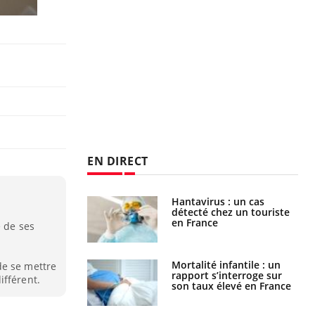
EN DIRECT
eunes enfants :
Hantavirus : un cas
rousse à
détecté chez un touriste
ie pour les
en France
e de ses
s ?
e métabolique :
Mortalité infantile : un
de se mettre
nt les meilleurs
rapport s’interroge sur
ifférent.
s physiques ?
son taux élevé en France