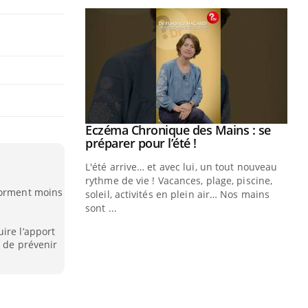
ale : et si on
Eczéma Chronique des Mains : se
Youtube
ube
Youtube
préparer pour l’été !
e diabète de type 2
L'été arrive… et avec lui, un tout nouveau
çues chez les
rythme de vie ! Vacances, plage, piscine,
dorment moins
ez les soignants.
soleil, activités en plein air… Nos mains
sont ...
Di
You
ire l’apport
t de prévenir
Le 
nom
dia
défi