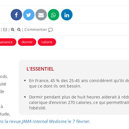
|
|
|
Commenter
naisance
dormir
calorie
ence en fer : comprendre pour
Insuline & Charge ment
tube
Youtube
Youtube
Yout
venir
osait en parler??
L'ESSENTIEL
gue, irritabilité, brouillard mental ou
En 2026, l'insuline dans l
e alopécie… Les symptômes de la
reste entourée d'idées re
ids.
En France, 45 % des 25-45 ans considèrent qu’ils 
nce en fer sont multiples ce qui la rend
patients comme parfois ch
sité
que ce dont ils ont besoin.
 de
Dormir pendant plus de huit heures aiderait à rédu
calorique d’environ 270 calories, ce qui permettrai
 à
l’obésité.
tude,
ans la revue
JAMA Internal Medicine
le 7 février
.