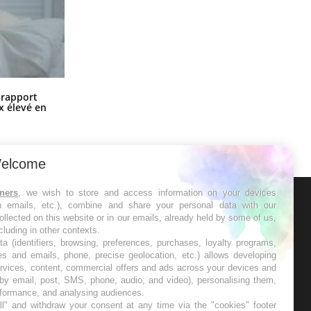
Grossesse à risque : ce jus naturel
n rapport
attire l'attention des chercheurs
x élevé en
elcome
tners
, we wish to store and access information on your devices
in emails, etc.), combine and share your personal data with our
ER
ollected on this website or in our emails, already held by some of us,
ncluding in other contexts.
ta (identifiers, browsing, preferences, purchases, loyalty programs,
s les semaines les meilleures
es and emails, phone, precise geolocation, etc.) allows developing
ervices, content, commercial offers and ads across your devices and
 by email, post, SMS, phone, audio, and video), personalising them,
rformance, and analysing audiences.
l" and withdraw your consent at any time via the "cookies" footer