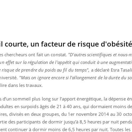
courte, un facteur de risque d'obésit
es chercheurs ont fait un constat.
"D'autres scientifiques et nous
effet sur la régulation de l'appétit qui conduit à une augmentati
le risque de prendre du poids au fil du temps",
a déclaré Esra Tasal
niversité.
"Mais on ignore encore si l'allongement de la durée du s
lire dans les travaux.
s d’un sommeil plus long sur l’apport énergétique, la dépense én
0 adultes en surpoids âgés de 21 à 40 ans, qui dormaient moins d
ntaires, divisés en deux groupes, du 1er novembre 2014 au 30 oct
ie des participants de dormir jusqu’à 8,5 heures par nuit pend
ient continuer à dormir moins de 6,5 heures par nuit. Toutes le