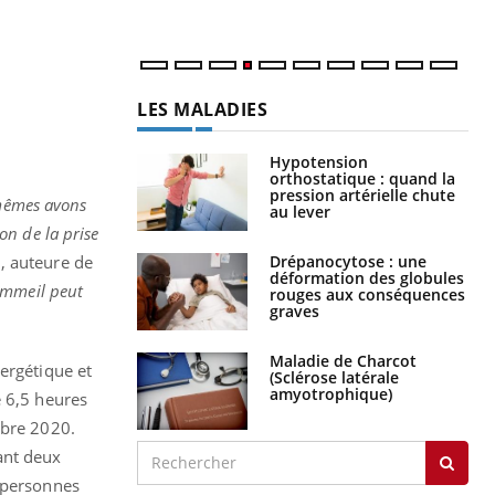
LES MALADIES
é
Hypotension
orthostatique : quand la
pression artérielle chute
-mêmes avons
au lever
on de la prise
Drépanocytose : une
i, auteure de
déformation des globules
ommeil peut
rouges aux conséquences
graves
Maladie de Charcot
ergétique et
(Sclérose latérale
amyotrophique)
e 6,5 heures
obre 2020.
ant deux
s personnes