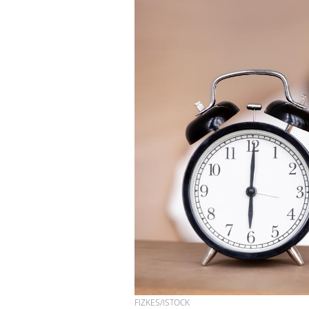
Comment éviter une otite
pendant les vacances ?
Hantavirus : un cas
détecté chez un touriste
en France
Mortalité infantile : un
rapport s’interroge sur
son taux élevé en France
FIZKES/ISTOCK