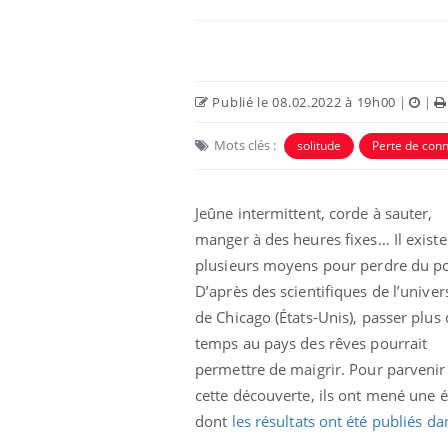
Publié le 08.02.2022 à 19h00
|
|
Mots clés :
solitude
Perte de con
Eczéma Chronique des Mains :
Car
Youtube
You
Youtube
expliquer ma maladie
pré
Jeûne intermittent, corde à sauter,
manger à des heures fixes… Il existe
Il y a des sujets qui sont faciles à aborder...
Fati
d'autres non ! D'un côté, poser des
mêm
plusieurs moyens pour perdre du po
questions sur la maladie d'un proche c'est
care
D’après des scientifiques de l’univer
montrer ...
...
de Chicago (États-Unis), passer plus
temps au pays des rêves pourrait
permettre de maigrir. Pour parvenir
cette découverte, ils ont mené une é
dont
les résultats ont été publiés d