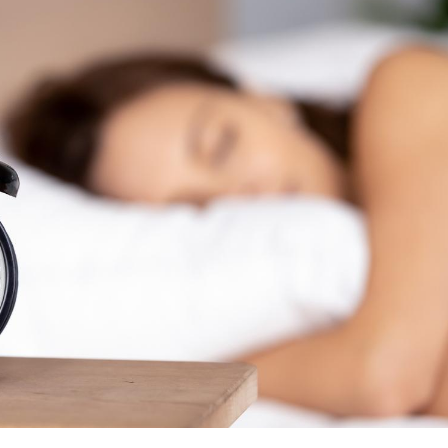
Grossesse à risque : ce jus
Cancer c
naturel attire l'attention
stratégi
des chercheurs
changé 
basque
Comment oublier les
Chikung
écrans en vacances ?
West Nil
t-il dan
France ?
Toujours connectés :
Les méd
comment le travail
protègen
empiète de plus en plus
?
sur nos soirées