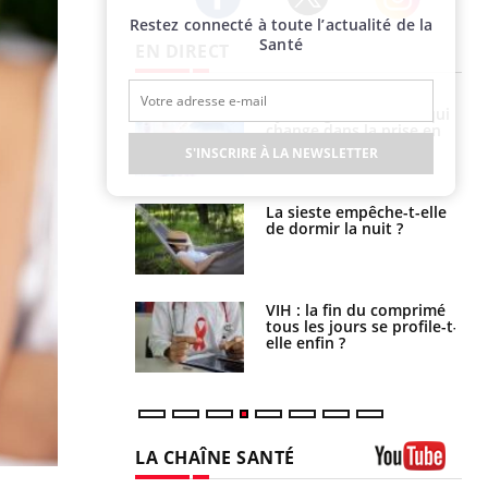
Restez connecté à toute l’actualité de la
Twitter
Facebook
Instagram
Santé
EN DIRECT
olorectal : une
Cytomégalovirus : ce qui
e simple aurait
change dans la prise en
la donne au Pays
charge des femmes
S'INSCRIRE À LA NEWSLETTER
enceintes
unya, dengue,
La sieste empêche-t-elle
e : que se passe-
de dormir la nuit ?
s le sud de la
icaments GLP-1
VIH : la fin du comprimé
t-ils aussi les os
tous les jours se profile-t-
elle enfin ?
LA CHAÎNE SANTÉ
Youtube