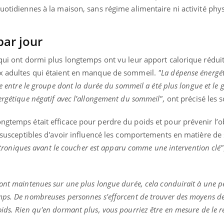
quotidiennes à la maison, sans régime alimentaire ni activité phy
par jour
 qui ont dormi plus longtemps ont vu leur apport calorique rédui
ux adultes qui étaient en manque de sommeil.
"La dépense énergét
ve entre le groupe dont la durée du sommeil a été plus longue et le
ergétique négatif avec l’allongement du sommeil",
ont précisé les s
ongtemps était efficace pour perdre du poids et pour prévenir l’
rs susceptibles d'avoir influencé les comportements en matière d
lectroniques avant le coucher est apparu comme une intervention clé"
ont maintenues sur une plus longue durée, cela conduirait à une p
mps. De nombreuses personnes s'efforcent de trouver des moyens de
ids. Rien qu'en dormant plus, vous pourriez être en mesure de le r
.