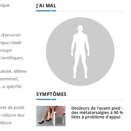
sique.
J'AI MAL
t d’environ
ique totale
 groupe
cientifiques.
obésité. Même
e sommeil,
,
a spécifié
SYMPTÔMES
erte de poids
Douleurs de l’avant-pied :
des métatarsalgies à 90 %
 réduire leur
liées à problème d’appui
éduire