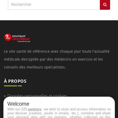
Le site santé de référence avec chaque jour toute l'actualité
médicale decryptée par des médecins en exercice et les
conseils des meilleurs spécialistes.
À PROPOS
Données personnelles et cookies
Welcome
Qui sommes-nous
With our 225
partners
, we wish to store and access information on
Conditions d'utilisation
your devices (cookies, pixels in emails, etc.), combine and share
your personal data with our partners, whether collected on this