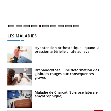
Un é
mati
numé
LES MALADIES
Hypotension orthostatique : quand la
pression artérielle chute au lever
Drépanocytose : une déformation des
globules rouges aux conséquences
graves
Maladie de Charcot (Sclérose latérale
amyotrophique)