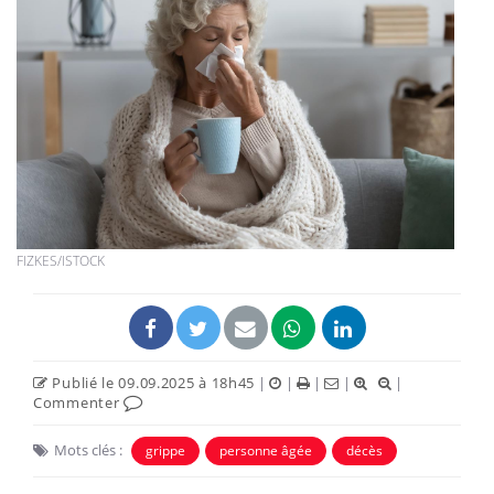
FIZKES/ISTOCK
Publié le 09.09.2025 à 18h45
|
|
|
|
|
Commenter
Mots clés :
grippe
personne âgée
décès