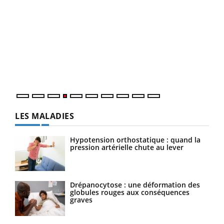
Dia
You
Le 
pers
ques
LES MALADIES
Hypotension orthostatique : quand la
pression artérielle chute au lever
Drépanocytose : une déformation des
globules rouges aux conséquences
graves