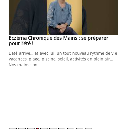
Eczéma Chronique des Mains : se préparer
Youtube
Youtube
pour l’été !
L'été arrive… et avec lui, un tout nouveau rythme de vie !
Vacances, plage, piscine, soleil, activités en plein air…
Nos mains sont ...
Dia
You
Le 
pers
ques