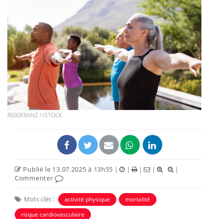
RIDOFRANZ / ISTOCK
Publié le 13.07.2025 à 13h55
|
|
|
|
|
Commenter
Mots clés :
activité physique
mortalité
risque cardiovasculaire