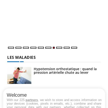
Qua
You
"Les
trav
DRH 
LES MALADIES
Hypotension orthostatique : quand la
pression artérielle chute au lever
Drépanocytose : une déformation des
globules rouges aux conséquences
Welcome
graves
With our 225
partners
, we wish to store and access information on
your devices (cookies, pixels in emails, etc.), combine and share
your personal data with our partners, whether collected on this