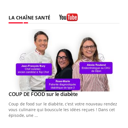
LA CHAÎNE SANTÉ
Youtube
Youtube
cès
COUP DE FOOD sur le diabète
Youtube
Coup de food sur le diabète, c'est votre nouveau rendez-
 en
vous culinaire qui bouscule les idées reçues ! Dans cet
u
épisode, une ...