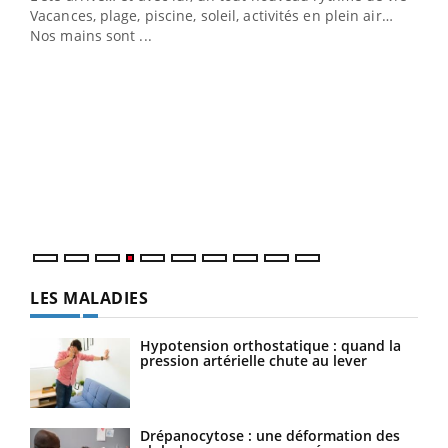
Vacances, plage, piscine, soleil, activités en plein air…
Nos mains sont ...
Dia
You
Le 
pers
ques
LES MALADIES
Hypotension orthostatique : quand la
pression artérielle chute au lever
Drépanocytose : une déformation des