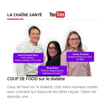
LA CHAÎNE SANTÉ
Youtube
Youtube
cès
COUP DE FOOD sur le diabète
Youtube
Coup de food sur le diabète, c'est votre nouveau rendez-
 en
vous culinaire qui bouscule les idées reçues ! Dans cet
u
épisode, une ...