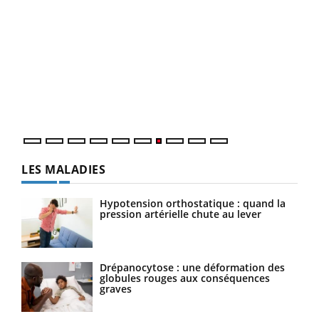
Qua
You
"Les
trav
DRH 
LES MALADIES
Hypotension orthostatique : quand la
pression artérielle chute au lever
Drépanocytose : une déformation des
globules rouges aux conséquences
graves