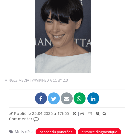
MINGLE MEDIA TV/WIKIPEDIA CC BY 2.0
Publié le 25.04.2025 à 17h55
|
|
|
|
|
Commenter
Mots clés :
cancer du pancréas
errance diagnostique