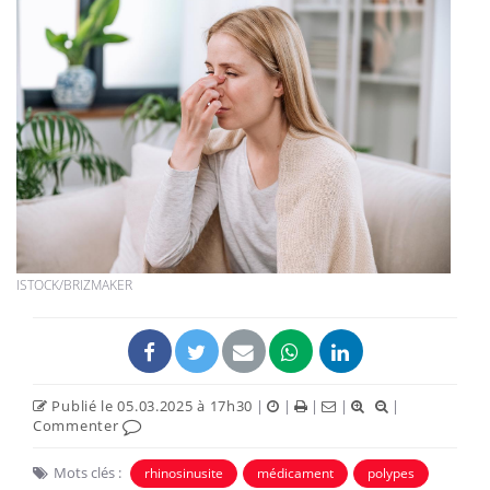
ISTOCK/BRIZMAKER
Publié le 05.03.2025 à 17h30
|
|
|
|
|
Commenter
Mots clés :
rhinosinusite
médicament
polypes