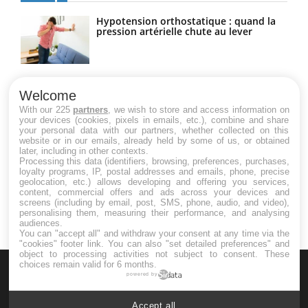
Hypotension orthostatique : quand la
pression artérielle chute au lever
Drépanocytose : une déformation des
globules rouges aux conséquences
Welcome
graves
With our 225
partners
, we wish to store and access information on
your devices (cookies, pixels in emails, etc.), combine and share
your personal data with our partners, whether collected on this
website or in our emails, already held by some of us, or obtained
Maladie de Charcot (Sclérose latérale
later, including in other contexts.
amyotrophique)
Processing this data (identifiers, browsing, preferences, purchases,
loyalty programs, IP, postal addresses and emails, phone, precise
geolocation, etc.) allows developing and offering you services,
content, commercial offers and ads across your devices and
screens (including by email, post, SMS, phone, audio, and video),
personalising them, measuring their performance, and analysing
audiences.
You can "accept all" and withdraw your consent at any time via the
"cookies" footer link
. You can also "set detailed preferences" and
object to processing activities not subject to consent. These
choices remain valid for 6 months.
powered by
Accept all