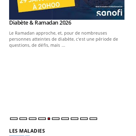
Youtube
Diabète & Ramadan 2026
Youtube
Le Ramadan approche, et, pour de nombreuses
personnes atteintes de diabète, c'est une période de
questions, de défis, mais ...
Un « jumeau numérique » pour faciliter l’accès
COU
Youtube
You
Youtube
à la médecine préventive
Coup
Un établissement lié à un groupe mutualiste innove en
vous
matière de bilan de santé : l'utilisation d'un « jumeau
épis
numérique » permet ...
LES MALADIES