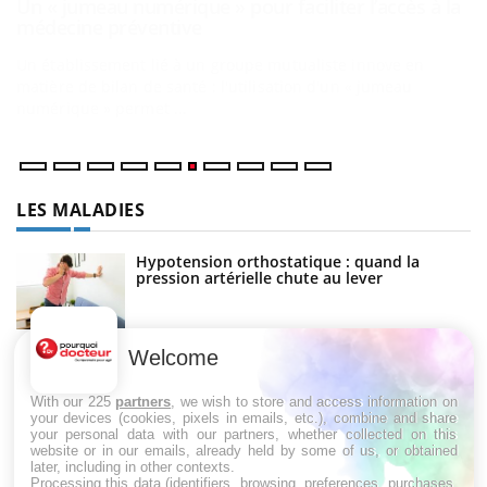
C
Yo
Co
cu
un
LES MALADIES
Hypotension orthostatique : quand la
pression artérielle chute au lever
Welcome
Drépanocytose : une déformation des
globules rouges aux conséquences graves
With our 225
partners
, we wish to store and access information on
your devices (cookies, pixels in emails, etc.), combine and share
your personal data with our partners, whether collected on this
website or in our emails, already held by some of us, or obtained
Maladie de Charcot (Sclérose latérale
later, including in other contexts.
amyotrophique)
Processing this data (identifiers, browsing, preferences, purchases,