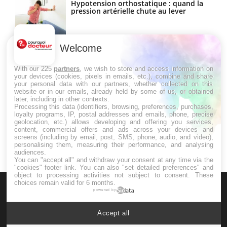
Hypotension orthostatique : quand la
pression artérielle chute au lever
Welcome
Drépanocytose : une déformation des
globules rouges aux conséquences
graves
With our 225
partners
, we wish to store and access information on
your devices (cookies, pixels in emails, etc.), combine and share
your personal data with our partners, whether collected on this
website or in our emails, already held by some of us, or obtained
Maladie de Charcot (Sclérose latérale
later, including in other contexts.
amyotrophique)
Processing this data (identifiers, browsing, preferences, purchases,
loyalty programs, IP, postal addresses and emails, phone, precise
geolocation, etc.) allows developing and offering you services,
content, commercial offers and ads across your devices and
screens (including by email, post, SMS, phone, audio, and video),
personalising them, measuring their performance, and analysing
audiences.
You can "accept all" and withdraw your consent at any time via the
"cookies" footer link
. You can also "set detailed preferences" and
object to processing activities not subject to consent. These
choices remain valid for 6 months.
powered by
Accept all