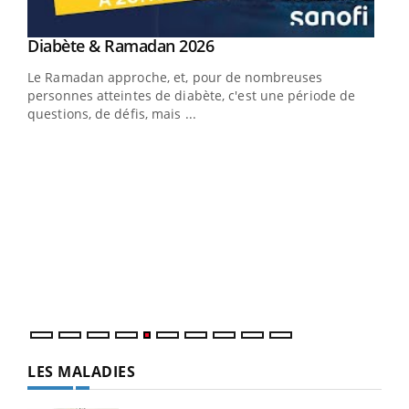
Youtube
Diabète & Ramadan 2026
Youtube
Le Ramadan approche, et, pour de nombreuses
vie !
personnes atteintes de diabète, c'est une période de
…
questions, de défis, mais ...
Un 
You
à l
Un é
mati
numé
LES MALADIES