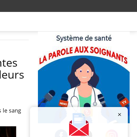
ntes
leurs
s le sang
Publicité