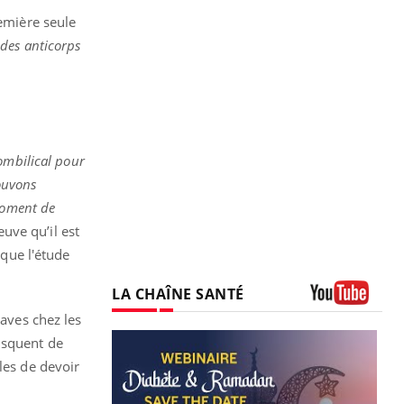
remière seule
 des anticorps
ombilical pour
ouvons
oment de
euve qu’il est
que l'étude
LA CHAÎNE SANTÉ
Youtube
raves chez les
isquent de
les de devoir