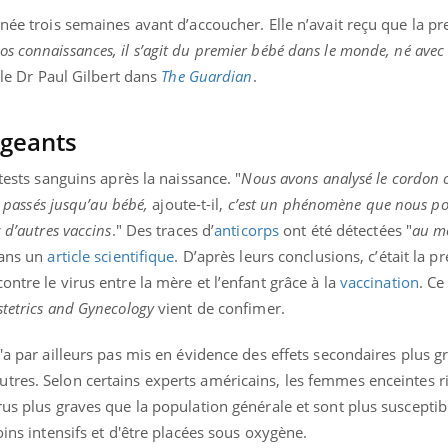
inée trois semaines avant d’accoucher. Elle n’avait reçu que la p
os connaissances, il s’agit du premier bébé dans le monde, né avec
 le Dr Paul Gilbert dans
The Guardian
.
ageants
 tests sanguins après la naissance. "
Nous avons analysé le cordon 
t passés jusqu’au bébé,
ajoute-t-il,
c’est un phénomène que nous p
 d’autres vaccins
." Des traces d’
anticorps
ont été détectées "
au m
dans un
article scientifique
. D’après leurs conclusions, c’était la pr
ntre le virus entre la mère et l’enfant grâce à la
vaccination
.
Ce 
stetrics and Gynecology
vient de confimer.
'a par ailleurs pas mis en évidence des effets secondaires plus g
utres.
Selon certains experts américains, les femmes enceintes r
rus plus graves que la population générale et sont plus susceptib
oins intensifs et d'être placées sous oxygène.