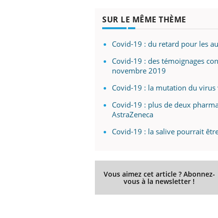
SUR LE MÊME THÈME
Covid-19 : du retard pour les au
 Mains :
Carence en fer : comprendre pour
Ins
Youtube
You
Youtube
Youtube
prévenir
osa
Covid-19 : des témoignages con
novembre 2019
aciles à aborder...
Fatigue, irritabilité, brouillard mental ou
En 2
poser des
même alopécie… Les symptômes de la
rest
Covid-19 : la mutation du virus v
'un proche c'est
carence en fer sont multiples ce qui la rend
pat
...
Covid-19 : plus de deux pharmac
AstraZeneca
Covid-19 : la salive pourrait êt
Vous aimez cet article ? Abonnez-
vous à la newsletter !