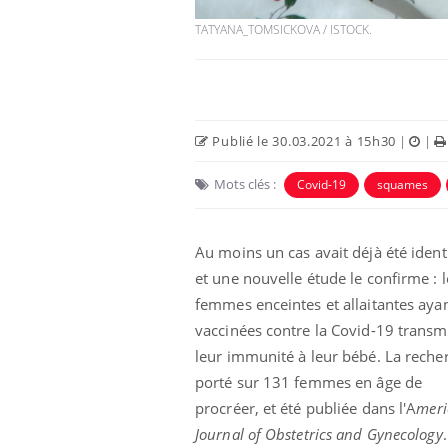
TATYANA_TOMSICKOVA / ISTOCK.
Publié le 30.03.2021 à 15h30
|
|
Mots clés :
Covid-19
squames
Au moins un cas avait déjà été identi
et une nouvelle étude le confirme : l
unya, dengue,
La sieste empêche-t-elle
e : que se passe-
de dormir la nuit ?
femmes enceintes et allaitantes ayan
 le sud de la
vaccinées contre la Covid-19 transm
leur immunité à leur bébé.
La reche
icaments GLP-1
VIH : la fin du comprimé
porté sur 131 femmes en âge de
-ils aussi les os
tous les jours se profile-t-
elle enfin ?
procréer, et été publiée dans l'A
meri
Journal of Obstetrics and Gynecology