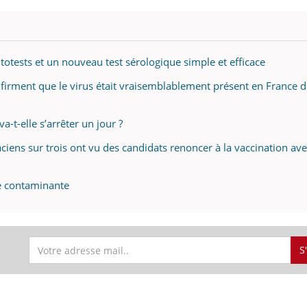
totests et un nouveau test sérologique simple et efficace
uline & Charge mentale : et si on
Eczéma Chronique des
tube
Youtube
Youtube
Y
it en parler??
préparer pour l’été !
firment que le virus était vraisemblablement présent en France d
026, l'insuline dans le diabète de type 2
L'été arrive… et avec lui,
e entourée d'idées reçues chez les
rythme de vie ! Vacances, 
a-t-elle s’arrêter un jour ?
ients comme parfois chez les soignants.
soleil, activités en plein
sont ...
iens sur trois ont vu des candidats renoncer à la vaccination av
re contaminante
S