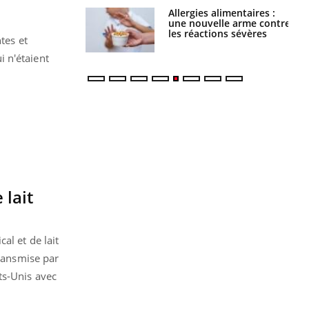
par une tique en
Allergies alimentaires :
, elle reste dans
une nouvelle arme contre
 pendant 42 jours
les réactions sévères
tes et
 n'étaient
 lait
al et de lait
transmise par
ts-Unis avec