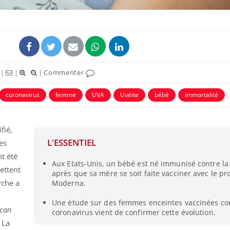
|
|
|
Commenter
coronavirus
femme
UVA
Uvéite
bébé
immortalité
fié,
L'ESSENTIEL
es
Fortes chaleurs :
Grossess
pourquoi le risque de
que dit 
t été
noyade grimpe-t-il ?
Aux Etats-Unis, un bébé est né immunisé contre la
ettent
après que sa mère se soit faite vacciner avec le pr
rche a
Moderna.
Le Viagra pourrait-il
Le smart
freiner la propagation du
l'appren
Une étude sur des femmes enceintes vaccinées con
cancer ?
lecture 
can
coronavirus vient de confirmer cette évolution.
. La