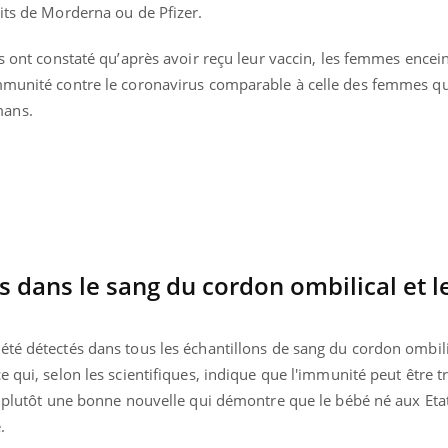
uits de Morderna ou de Pfizer.
Pourquoi manger moins
Mordue 
de protéines pourrait
vacances
finalement être bénéfique
le coma
rs ont constaté qu’après avoir reçu leur vaccin, les femmes encein
mmunité contre le coronavirus comparable à celle des femmes qui
mans.
 dans le sang du cordon ombilical et le
té détectés dans tous les échantillons de sang du cordon ombilic
e qui, selon les scientifiques, indique que l'immunité peut être 
st plutôt une bonne nouvelle qui démontre que le bébé né aux Eta
.