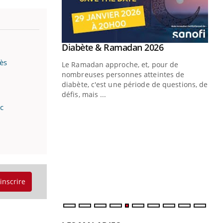
Youtube
 Mains : se
Diabète & Ramadan 2026
Youtube
outube
ès
Le Ramadan approche, et, pour de
 un tout nouveau
nombreuses personnes atteintes de
plage, piscine,
diabète, c'est une période de questions, de
 air… Nos mains
défis, mais ...
ec
Un
You
fac
pr
Un 
mut
san
num
'inscrire