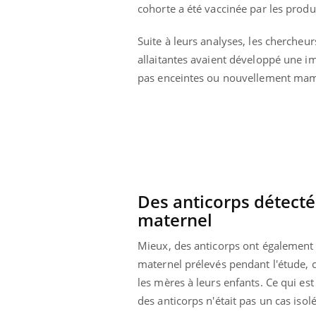
cohorte a été vaccinée par les prod
lovirus : ce qui
Pourquoi votre ventre
ans la prise en
gâche-t-il les premiers
des femmes
jours de vos vacances ?
Suite à leurs analyses, les chercheu
s
allaitantes avaient développé une i
pas enceintes ou nouvellement ma
Des anticorps détectés
maternel
Mieux, des anticorps ont également é
maternel prélevés pendant l'étude, c
les mères à leurs enfants. Ce qui e
des anticorps n'était pas un cas isolé