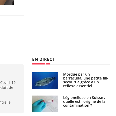
EN DIRECT
e et chaleur : ce
Mordue par un
la science
barracuda, une petite fille
secourue grâce à un
 Covid-19
réflexe essentiel
oduit de
phone nuit-il à
Légionellose en Suisse :
tissage de la
quelle est l’origine de la
tre le
?
contamination ?