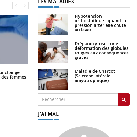
LES MALADIES
Hypotension
orthostatique : quand la
pression artérielle chute
au lever
Drépanocytose : une
déformation des globules
rouges aux conséquences
graves
Maladie de Charcot
La sieste empêche-t-elle de dormir
ui change
(Sclérose latérale
la nuit ?
ge des femmes
amyotrophique)
J'AI MAL