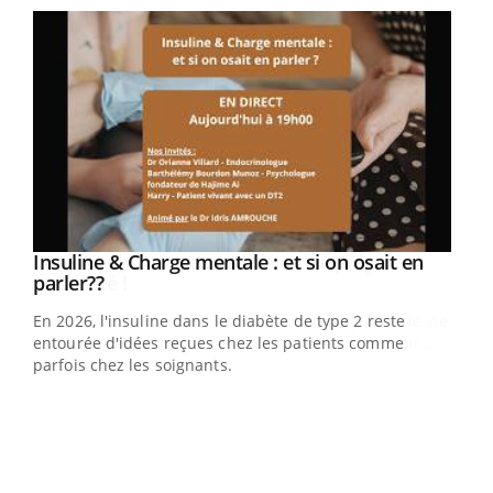
Insuline & Charge mentale : et si on osait en
Eczéma Chronique des Mains : se préparer
Youtube
Youtube
Youtube
Youtube
parler??
pour l’été !
En 2026, l'insuline dans le diabète de type 2 reste
L'été arrive… et avec lui, un tout nouveau rythme de vie !
entourée d'idées reçues chez les patients comme
Vacances, plage, piscine, soleil, activités en plein air…
parfois chez les soignants.
Nos mains sont ...
Dia
You
Le 