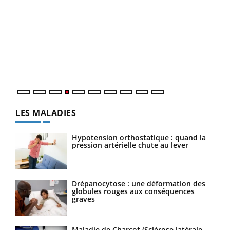
Dia
You
Le 
pers
ques
LES MALADIES
Hypotension orthostatique : quand la
pression artérielle chute au lever
Drépanocytose : une déformation des
globules rouges aux conséquences
graves
Maladie de Charcot (Sclérose latérale