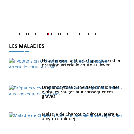
Un é
mati
numé
LES MALADIES
Hypotension orthostatique : quand la
pression artérielle chute au lever
Drépanocytose : une déformation des
globules rouges aux conséquences
graves
Maladie de Charcot (Sclérose latérale
amyotrophique)