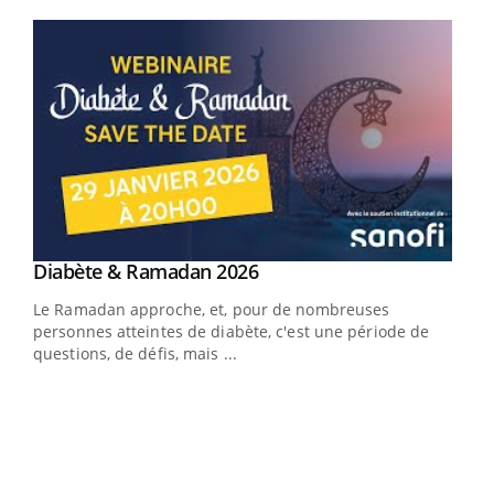
Youtube
Youtube
Diabète & Ramadan 2026
Youtube
Le Ramadan approche, et, pour de nombreuses
vie !
personnes atteintes de diabète, c'est une période de
…
questions, de défis, mais ...
Un 
You
à l