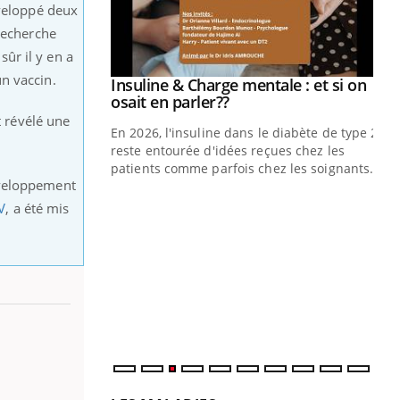
éveloppé deux
 recherche
sûr il y en a
n vaccin.
prendre pour
Insuline & Charge mentale : et si on
Youtube
Youtube
osait en parler??
t révélé une
illard mental ou
En 2026, l'insuline dans le diabète de type 2
ptômes de la
reste entourée d'idées reçues chez les
ples ce qui la rend
patients comme parfois chez les soignants.
éveloppement
Ec
You
V
, a été mis
pré
L'é
ryt
sol
sont