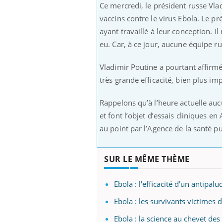
Ce mercredi, le président russe Vla
vaccins contre le virus Ebola. Le p
ayant travaillé à leur conception. Il
eu. Car, à ce jour, aucune équipe 
Ecz
You
exp
Vladimir Poutine a pourtant affirmé 
Il y
très grande efficacité, bien plus im
d'au
ques
Rappelons qu’à l’heure actuelle au
mont
et font l’objet d’essais cliniques e
au point par l’Agence de la santé 
SUR LE MÊME THÈME
Ebola : l'efficacité d'un antipa
Ebola : les survivants victimes 
Ebola : la science au chevet de