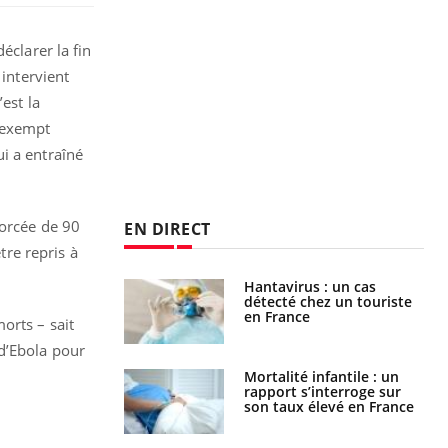
éclarer la fin
intervient
est la
s exempt
i a entraîné
forcée de 90
EN DIRECT
tre repris à
eunes enfants :
Hantavirus : un cas
rousse à
détecté chez un touriste
ie pour les
en France
orts – sait
s ?
 d’Ebola pour
e métabolique :
Mortalité infantile : un
nt les meilleurs
rapport s’interroge sur
s physiques ?
son taux élevé en France