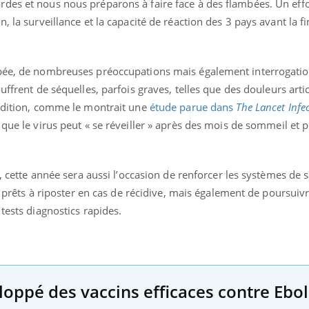
des et nous nous préparons à faire face à des flambées. Un effo
, la surveillance et la capacité de réaction des 3 pays avant la f
mbée, de nombreuses préoccupations mais également interrogati
uffrent de séquelles, parfois graves, telles que des douleurs arti
audition, comme le montrait une
étude parue dans
The Lancet Infe
i que le virus peut « se réveiller » après des mois de sommeil et
6, cette année sera aussi l’occasion de renforcer les systèmes de 
nt prêts à riposter en cas de récidive, mais également de poursuivr
tests diagnostics rapides.
loppé des vaccins efficaces contre Ebo