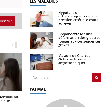
LES MALADIES
Hypotension
orthostatique : quand la
pression artérielle chute
'inscrire
au lever
Drépanocytose : une
déformation des globules
rouges aux conséquences
graves
Maladie de Charcot
(Sclérose latérale
amyotrophique)
J'AI MAL
Bébés, jeunes enfants : quelle
 sensible ou
trousse à pharmacie pour les
hique ?
vacances ?