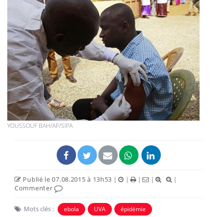
YOUSSOUF BAH/AP/SIPA
Publié le 07.08.2015 à 13h53
|
|
|
|
|
Commenter
Mots clés :
ebola
UVA
épidémie