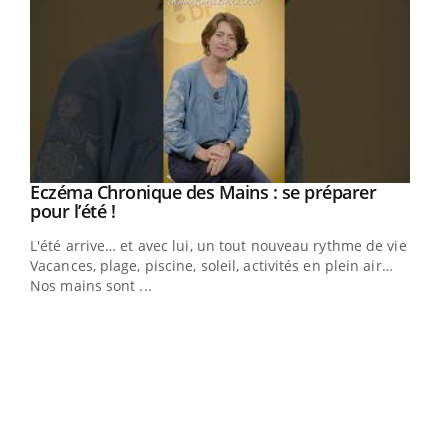
Eczéma Chronique des Mains : se préparer
Youtube
Youtube
pour l’été !
L'été arrive… et avec lui, un tout nouveau rythme de vie !
Vacances, plage, piscine, soleil, activités en plein air…
Nos mains sont ...
Dia
You
Le 
pers
ques