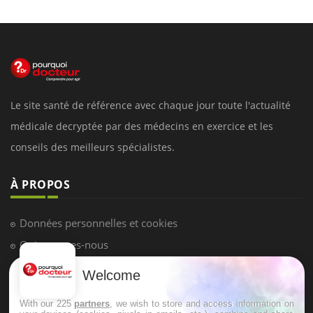
Le site santé de référence avec chaque jour toute l'actualité
médicale decryptée par des médecins en exercice et les
conseils des meilleurs spécialistes.
À PROPOS
Données personnelles et cookies
Qui sommes-nous
Conditions d'utilisation
Welcome
Plan du site
With our 225
partners
, we wish to store and access information on
Mentions Légales