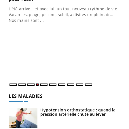
L'été arrive… et avec lui, un tout nouveau rythme de vie !
Vacances, plage, piscine, soleil, activités en plein air…
Nos mains sont ...
Dia
You
Le 
pers
ques
LES MALADIES
Hypotension orthostatique : quand la
pression artérielle chute au lever