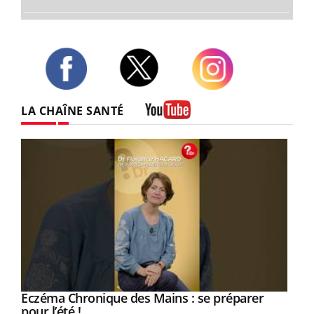
Twitter
Facebook
Instagram
LA CHAÎNE SANTÉ
Youtube
Eczéma Chronique des Mains : se préparer
Youtube
Youtube
pour l’été !