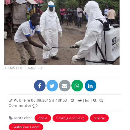
ABBAS DULLEH/AP/SIPA
Publié le 06.08.2015 à 18h53
|
|
|
|
|
Commenter
Mots clés :
ebola
fièvre glandulaire
Sibérie
Guillaume Canet