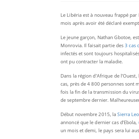
Le Libéria est à nouveau frappé par
mois après avoir été déclaré exempt 
Le jeune garçon, Nathan Gbotoe, est 
Monrovia. Il faisait partie des
3 cas 
infectés et sont toujours hospitali
ont pu contracter la maladie.
Dans la région d’Afrique de l’Ouest, 
cas, près de 4 800 personnes sont m
lovirus : ce qui
Pourquoi votre ventre
fois la fin de la transmission du vi
ans la prise en
gâche-t-il les premiers
des femmes
jours de vos vacances ?
de septembre dernier. Malheureusemen
s
Début novembre 2015, la
Sierra Le
e empêche-t-elle
Fortes chaleurs :
 la nuit ?
pourquoi le risque de
annoncé que le dernier cas d’Ebola,
noyade grimpe-t-il ?
un mois et demi, le pays sera lui aus