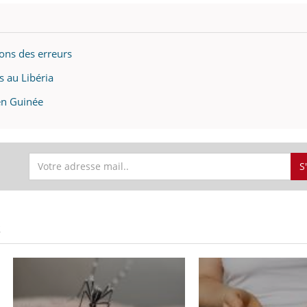
Le smartphone nuit-il à
l'apprentissage de la
lecture ?
çons des erreurs
s au Libéria
 en Guinée
S
S