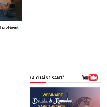
Cytomégalovirus : ce qui change
1 protègent-
dans la prise en charge des femmes
enceintes
LA CHAÎNE SANTÉ
Youtube