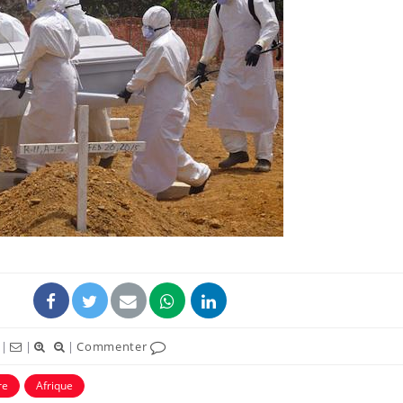
|
|
|
Commenter
re
Afrique