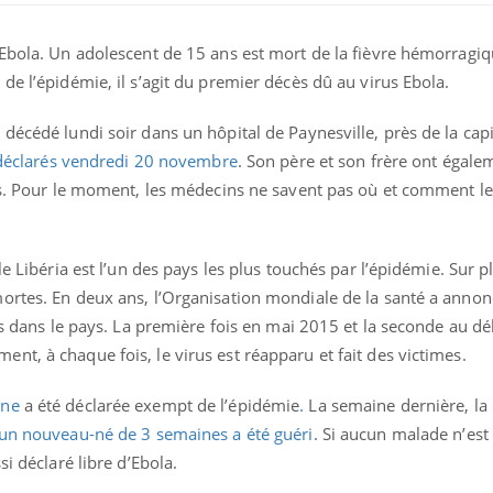
 Ebola. Un adolescent de 15 ans est mort de la fièvre hémorragi
de l’épidémie, il s’agit du premier décès dû au virus Ebola.
décédé lundi soir dans un hôpital de Paynesville, près de la capi
déclarés vendredi 20 novembre
. Son père et son frère ont égale
sés. Pour le moment, les médecins ne savent pas où et comment 
le Libéria est l’un des pays les plus touchés par l’épidémie. Sur 
ortes. En deux ans, l’Organisation mondiale de la santé a anno
Pourquoi manger moins
rus dans le pays. La première fois en mai 2015 et la seconde au d
de protéines pourrait
finalement être bénéfique
t, à chaque fois, le virus est réapparu et fait des victimes.
one
a été déclarée exempt de l’épidémie
.
La semaine dernière, la
Grossesse et chaleur : ce
que dit la science
un nouveau-né de 3 semaines a été guéri
. Si aucun malade n’est 
si déclaré libre d’Ebola.