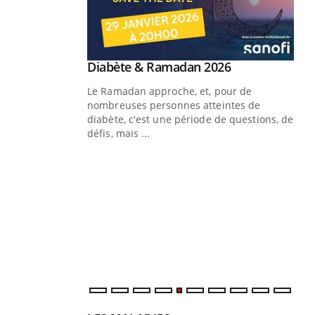
Youtube
Diabète & Ramadan 2026
Youtube
Le Ramadan approche, et, pour de
nombreuses personnes atteintes de
diabète, c'est une période de questions, de
défis, mais ...
Un « jumeau numérique » pour
CO
Youtube
You
faciliter l’accès à la médecine
Youtube
Cou
préventive
nou
Un établissement lié à un groupe
bou
mutualiste innove en matière de bilan de
épi
santé : l'utilisation d'un « jumeau
numérique » permet ...