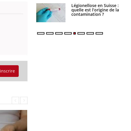
Légionellose en Suisse :
Bilan prévention : ce que
quelle est l’origine de la
les kinés pourront
contamination ?
bientôt faire
'inscrire