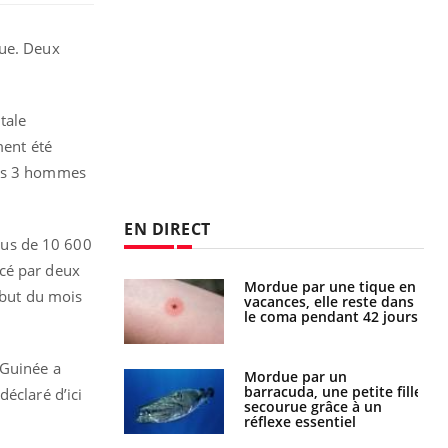
que. Deux
tale
ment été
les 3 hommes
EN DIRECT
plus de 10 600
ncé par deux
Mordue par une tique en
Allergies alimentaires :
ébut du mois
vacances, elle reste dans
une nouvelle arme contre
le coma pendant 42 jours
les réactions sévères
 Guinée a
Mordue par un
Comment gérer le
barracuda, une petite fille
sommeil des enfants en
déclaré d’ici
secourue grâce à un
vacances ?
réflexe essentiel