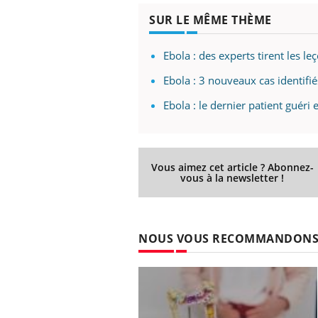
 fin du comprimé
Le Viagra pourrait-il
SUR LE MÊME THÈME
jours se profile-t-
freiner la propagation du
n ?
cancer ?
Ebola : des experts tirent les le
Ebola : 3 nouveaux cas identifié
Ebola : le dernier patient guéri
Vous aimez cet article ? Abonnez-
vous à la newsletter !
NOUS VOUS RECOMMANDON