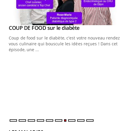
Youtube
cès
COUP DE FOOD sur le diabète
Youtube
Coup de food sur le diabète, c'est votre nouveau rendez-
 en
vous culinaire qui bouscule les idées reçues ! Dans cet
u
épisode, une ...
Qua
You
"Les
trav
DRH 