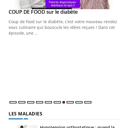
Youtube
cès
COUP DE FOOD sur le diabète
Youtube
Coup de food sur le diabète, c'est votre nouveau rendez-
 en
vous culinaire qui bouscule les idées reçues ! Dans cet
u
épisode, une ...
Qua
You
"Les
trav
DRH 
LES MALADIES
Hypotension orthostatique : quand la