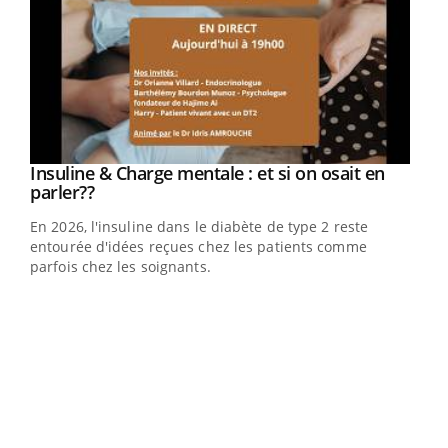
Youtube
Insuline & Charge mentale : et si on osait en
Youtube
Youtube
parler??
En 2026, l'insuline dans le diabète de type 2 reste
entourée d'idées reçues chez les patients comme
parfois chez les soignants.
Ecz
You
pour
L'ét
Vaca
Nos 