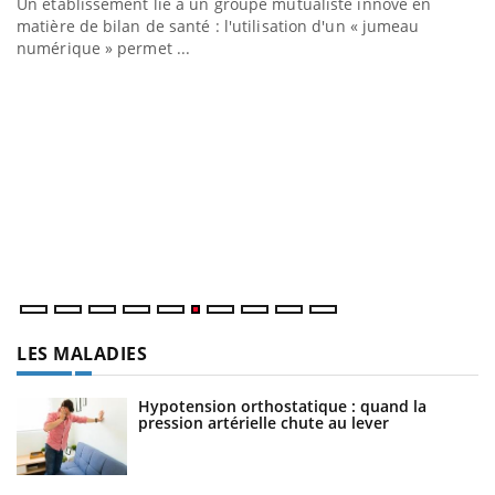
Un établissement lié à un groupe mutualiste innove en
matière de bilan de santé : l'utilisation d'un « jumeau
numérique » permet ...
C
Yo
Co
cu
un
LES MALADIES
Hypotension orthostatique : quand la
pression artérielle chute au lever