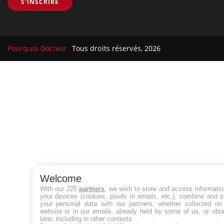
S'INSCRIRE
Pourquoi Docteur
Tous droits réservés, 2026
Welcome
With our 225
partners
, we wish to store and access informati
your devices (cookies, pixels in emails, etc.), combine and 
your personal data with our partners, whether collected on 
website or in our emails, already held by some of us, or obt
later, including in other contexts.