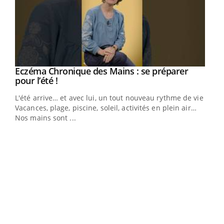
Eczéma Chronique des Mains : se préparer
Youtube
Youtube
pour l’été !
L'été arrive… et avec lui, un tout nouveau rythme de vie !
Vacances, plage, piscine, soleil, activités en plein air…
Nos mains sont ...
Dia
You
Le 
pers
ques