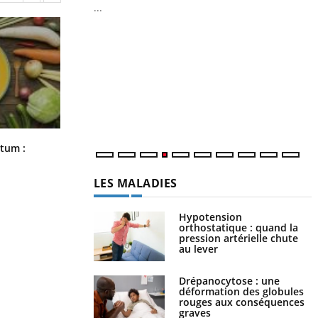
...
Youtube
Diabète & Ramadan 2026
Youtube
Y
f
Le Ramadan approche, et, pour de
nombreuses personnes atteintes de diabète,
U
c'est une période de questions, de défis,
i
mais ...
l
p
Comment nous percevons le chaud
rtum :
et le froid : une recherche éclaire le
sujet
LES MALADIES
Hypotension
orthostatique : quand la
pression artérielle chute
au lever
Drépanocytose : une
déformation des globules
rouges aux conséquences
graves