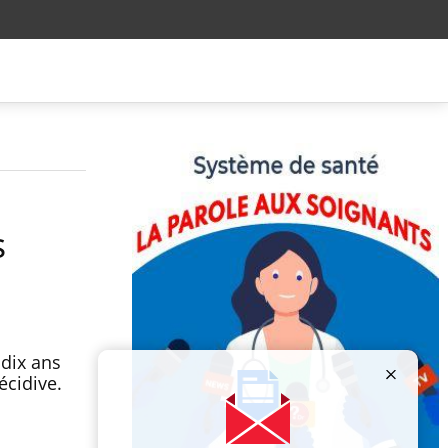
s
dix ans
récidive.