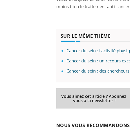
moins bien le traitement anti-cancer
SUR LE MÊME THÈME
Cancer du sein : l'activité physi
Cancer du sein : un recours exce
Cancer du sein : des chercheur
Vous aimez cet article ? Abonnez-
ins :
Carence en fer : comprendre pour
Insu
Youtube
Yout
vous à la newsletter !
tube
Youtube
prévenir
osai
es à aborder...
Fatigue, irritabilité, brouillard mental ou
En 20
er des questions
même alopécie… Les symptômes de la
reste
NOUS VOUS RECOMMANDONS
st montrer ...
carence en fer sont multiples ce qui la rend
patie