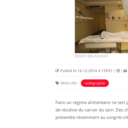
BEBERT BRUNO/SIPA
Publié le 16.12.2014 à 15h51
|
|
Mots clés :
radiographie
Faire un régime alimentaire ne sert pa
de récidive du cancer du sein. Des c
présentée récemment au congrès inte
, dengue,
La sieste empêche-t-elle de