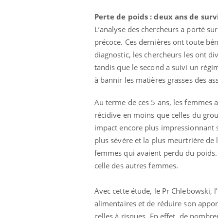
que se passe-t-
dormir la nuit ?
d de la France ?
Perte de poids : deux ans de sur
L’analyse des chercheurs a porté su
ments GLP-1
VIH : la fin du comprimé
précoce. Ces dernières ont toute béné
 aussi les os ?
tous les jours se profile-t-
elle enfin ?
diagnostic, les chercheurs les ont d
tandis que le second a suivi un régi
à bannir les matières grasses des assi
rus : ce qui
Pourquoi votre ventre
la prise en
gâche-t-il les premiers
 femmes
jours de vos vacances ?
Au terme de ces 5 ans, les femmes 
récidive en moins que celles du gro
impact encore plus impressionnant 
plus sévère et la plus meurtrière de l
femmes qui avaient perdu du poids. 
celle des autres femmes.
Avec cette étude, le Pr Chlebowski, l
alimentaires et de réduire son appo
celles à risques. En effet, de nomb