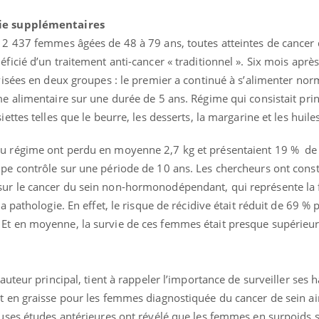
le risque de noyade
grimpe-t-il ?
vie supplémentaires
r 2 437 femmes âgées de 48 à 79 ans, toutes atteintes de cancer 
Le Viagra pourrait-il freiner
ficié d’un traitement anti-cancer « traditionnel ». Six mois après
la propagation du cancer ?
ivisées en deux groupes : le premier a continué à s’alimenter no
me alimentaire sur une durée de 5 ans. Régime qui consistait pr
ettes telles que le beurre, les desserts, la margarine et les huiles
Pourquoi manger moins de
protéines pourrait
finalement être bénéfique
au régime ont perdu en moyenne 2,7 kg et présentaient 19 % de
upe contrôle sur une période de 10 ans. Les chercheurs ont cons
sur le cancer du sein non-hormonodépendant, qui représente la 
a pathologie. En effet, le risque de récidive était réduit de 69 % 
Et en moyenne, la survie de ces femmes était presque supérieur
’auteur principal, tient à rappeler l’importance de surveiller ses 
rt en graisse pour les femmes diagnostiquée du cancer de sein a
reuses études antérieures ont révélé que les femmes en surpoids 