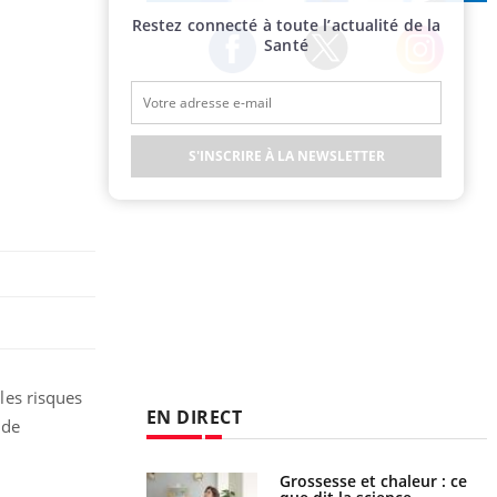
Publicité
Restez connecté à toute l’actualité de la
Santé
Twitter
Facebook
Instagram
S'INSCRIRE À LA NEWSLETTER
 les risques
EN DIRECT
ude
Grossesse et chaleur : ce
Mordue par un barracuda,