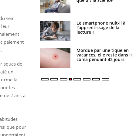
que dit la science
une petite fille secourue
grâce à un réflexe essentiel
du sein
Le smartphone nuit-il à
Légionellose en Suisse :
 leur
l'apprentissage de la
quelle est l’origine de la
lecture ?
contamination ?
rmalement
incipalement
.
Mordue par une tique en
Allergies alimentaires : une
vacances, elle reste dans le
nouvelle arme contre les
coma pendant 42 jours
réactions sévères
 risques de
taté un
forme la
pour les
e de 2 ans à
habitudes
insi que pour
supportaient