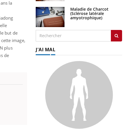
dans la
Maladie de Charcot
(Sclérose latérale
amyotrophique)
Xiadong
elle
le but de
 cette image,
DN plus
J'AI MAL
us de