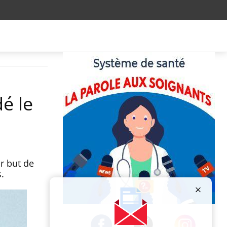
é le
r but de
.
Publicité