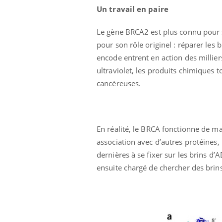
Un travail en paire
Le gène BRCA2 est plus connu pour se
pour son rôle originel : réparer les
encode entrent en action des millier
ultraviolet, les produits chimiques 
cancéreuses.
En réalité, le BRCA fonctionne de man
association avec d’autres protéines,
dernières à se fixer sur les brins d
ensuite chargé de chercher des brin
Youtube
 Mains : se
Diabète & Ramadan 2026
Un 
Youtube
You
outube
fac
Le Ramadan approche, et, pour de
pré
un tout nouveau
nombreuses personnes atteintes de
Un 
lage, piscine,
diabète, c'est une période de questions, de