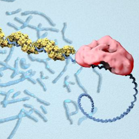
Comment gérer le
Cerveau 
sommeil des enfants en
"madele
vacances ?
enfin ex
Bilan prévention : ce que
Intoléra
les kinés pourront
nouvell
bientôt faire
recomma
HAS
TDAH : quel est ce
Insuffis
traitement autorisé aux
comment
États-Unis ?
préveni