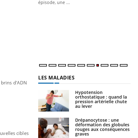
Quand l’entreprise mise sur le bien
Ec
Youtube
You
Youtube
être global
quo
"Les rendez-vous de la santé et de la
Dan
qualité de vie au travail" de Pourquoi
der
Docteur reçoivent Régis Blugeon, DRH et
com
directeur ...
et é
LES MALADIES
s brins d'ADN
Hypotension
orthostatique : quand la
pression artérielle chute
au lever
Drépanocytose : une
déformation des globules
rouges aux conséquences
velles cibles
graves