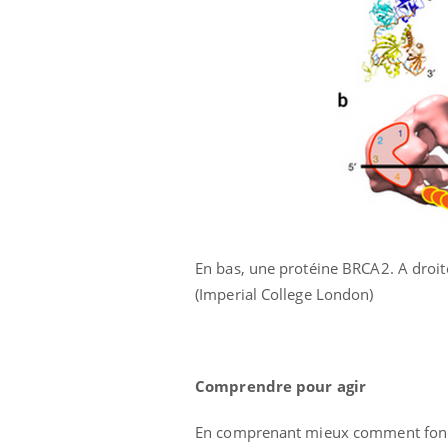
mut
air… Nos mains
défis, mais ...
sant
num
En bas, une protéine BRCA2. A droit
(Imperial College London)
Comprendre pour agir
En comprenant mieux comment foncti