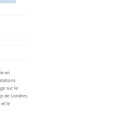
ie en
utations
ge sur le
ege de Londres
et le