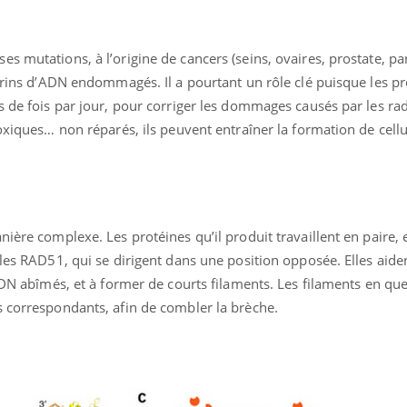
s mutations, à l’origine de cancers (seins, ovaires, prostate, pa
 brins d’ADN endommagés. Il a pourtant un rôle clé puisque les pro
s de fois par jour, pour corriger les dommages causés par les ra
toxiques… non réparés, ils peuvent entraîner la formation de cellu
ière complexe. Les protéines qu’il produit travaillent en paire, 
 les RAD51, qui se dirigent dans une position opposée. Elles aide
’ADN abîmés, et à former de courts filaments. Les filaments en qu
s correspondants, afin de combler la brèche.
« jumeau numérique » pour
COUP DE FOOD sur le
tube
Youtube
iliter l’accès à la médecine
Youtube
Coup de food sur le diabèt
ventive
nouveau rendez-vous culi
établissement lié à un groupe
bouscule les idées reçues