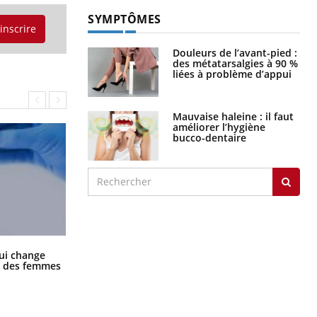
SYMPTÔMES
'inscrire
Douleurs de l’avant-pied :
des métatarsalgies à 90 %
liées à problème d’appui
Mauvaise haleine : il faut
améliorer l’hygiène
bucco-dentaire
La sieste empêche-t-elle de dormir
ui change
la nuit ?
ge des femmes