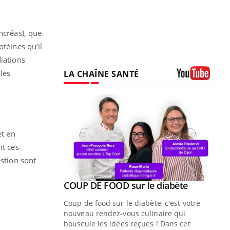
ncréas), que
téines qu’il
diations
les
LA CHAÎNE SANTÉ
Youtube
et en
nt ces
estion sont
Youtube
 diabète
e, c'est votre
naire qui
 ! Dans cet