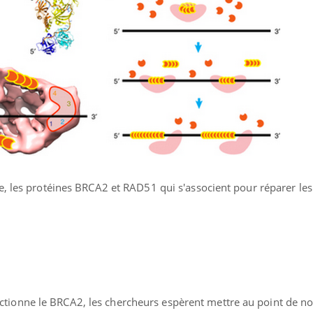
ualiste innove en matière de bilan de
épisode, une ...
é : l'utilisation d'un « jumeau
érique » permet ...
e, les protéines BRCA2 et RAD51 qui s'associent pour réparer le
onne le BRCA2, les chercheurs espèrent mettre au point de nou