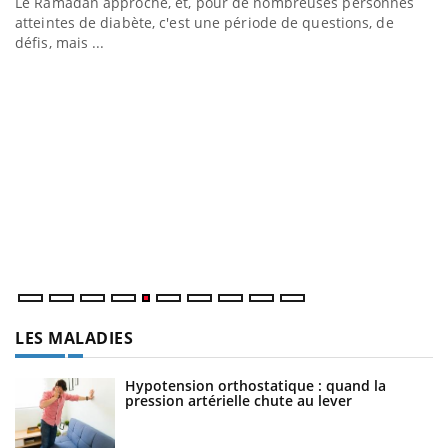
Le Ramadan approche, et, pour de nombreuses personnes
atteintes de diabète, c'est une période de questions, de
défis, mais ...
Un « jumeau numérique » pour faciliter l’accès à la
C
Youtube
Yo
Youtube
médecine préventive
Co
Un établissement lié à un groupe mutualiste innove en
cu
matière de bilan de santé : l'utilisation d'un « jumeau
un
numérique » permet ...
LES MALADIES
Hypotension orthostatique : quand la
pression artérielle chute au lever