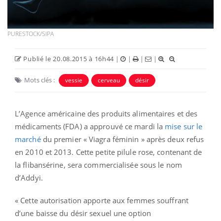
PURESTOCK/SIPA
Publié le 20.08.2015 à 16h44
|
|
|
|
Mots clés :
vessie
cerveau
désir
L’Agence américaine des produits alimentaires et des
médicaments (FDA) a approuvé ce mardi la
mise sur le
marché
du premier « Viagra féminin » après deux refus
en 2010 et 2013. Cette petite pilule rose, contenant de
la flibansérine, sera commercialisée sous le nom
d’Addyi.
« Cette autorisation apporte aux femmes souffrant
d’une baisse du désir sexuel une option