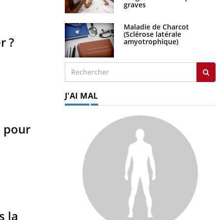
graves
Maladie de Charcot
(Sclérose latérale
r ?
amyotrophique)
J'AI MAL
e pour
s la