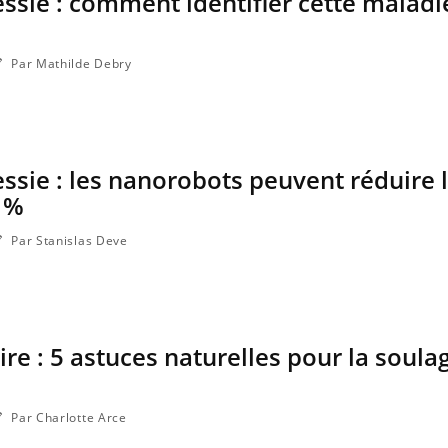
essie : comment identifier cette maladi
ce en fer sont multiples ce qui la rend
patients comme parfois ch
Par Mathilde Debry
essie : les nanorobots peuvent réduire 
 %
Par Stanislas Deve
ire : 5 astuces naturelles pour la soula
Par Charlotte Arce