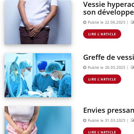
Vessie hyperac
son développ
|
Publié le 22.06.2025
LIRE L'ARTICLE
Greffe de ves
|
Publié le 20.05.2025
LIRE L'ARTICLE
Mortalité infantile : un
rapport s’interroge sur son
taux élevé en France
Envies pressan
Grossesse à risque : ce jus
naturel attire l'attention
des chercheurs
|
Publié le 31.03.2025
LIRE L'ARTICLE