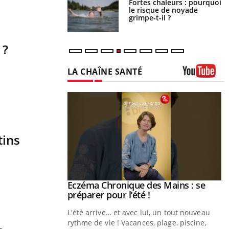
e empêche-t-elle de
Fortes chaleurs : pourquoi
a nuit ?
le risque de noyade
grimpe-t-il ?
 ?
LA CHAÎNE SANTÉ
Youtube
tins
ale : et si on
Eczéma Chronique des Mains : se
Youtube
ube
Youtube
préparer pour l’été !
e diabète de type 2
L'été arrive… et avec lui, un tout nouveau
çues chez les
rythme de vie ! Vacances, plage, piscine,