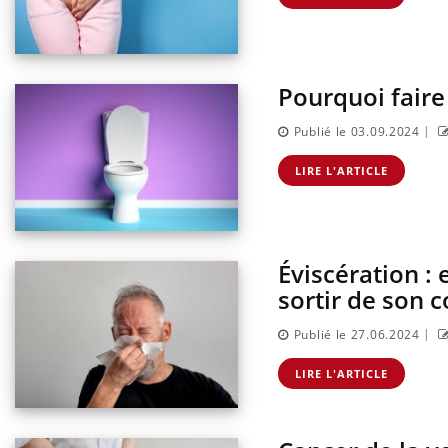
Comment oublier les
écrans en vacances ?
Pourquoi faire
|
Publié le 03.09.2024
LIRE L'ARTICLE
Éviscération :
sortir de son 
|
Publié le 27.06.2024
Eczéma Chronique des Mains :
Care
Youtube
Yout
LIRE L'ARTICLE
Youtube
expliquer ma maladie
prév
Il y a des sujets qui sont faciles à aborder...
Fatig
d'autres non ! D'un côté, poser des questions
même