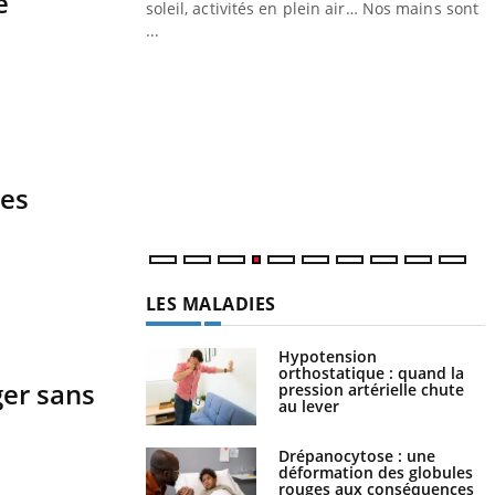
e
ez les soignants.
soleil, activités en plein air… Nos mains sont
...
Y
L
n
c
m
les
LES MALADIES
Hypotension
orthostatique : quand la
ger sans
pression artérielle chute
au lever
Drépanocytose : une
déformation des globules
rouges aux conséquences