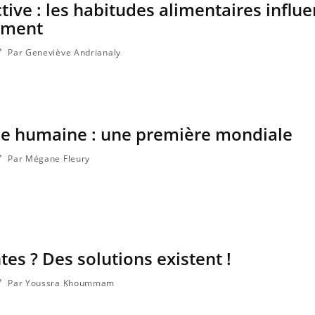
tive : les habitudes alimentaires influ
ement
Par Geneviève Andrianaly
sie humaine : une première mondiale
Par Mégane Fleury
Toujours connectés :
Les méd
comment le travail
protègen
empiète de plus en plus
sur nos soirées
tes ? Des solutions existent !
Cancer colorectal : une
Cytoméga
stratégie simple aurait
change d
changé la donne au Pays
charge 
Par Youssra Khoummam
basque
enceint