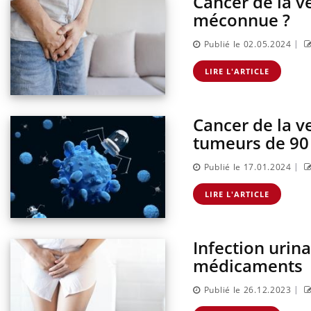
Cancer de la v
sur la maladie d'un proche c'est montrer ...
caren
méconnue ?
...
|
Publié le 02.05.2024
LIRE L'ARTICLE
Cancer de la v
tumeurs de 90
|
Publié le 17.01.2024
LIRE L'ARTICLE
Infection urina
médicaments
|
Publié le 26.12.2023