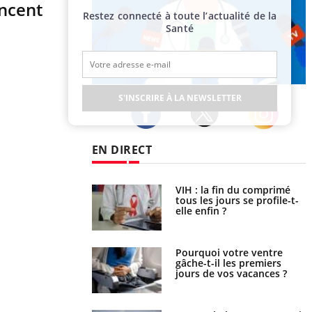
encent
Restez connecté à toute l’actualité de la
Santé
Publicité
S'INSCRIRE À LA NEWSLETTER
Twitter
Facebook
Instagram
EN DIRECT
icaments GLP-1
VIH : la fin du comprimé
t-ils aussi les os ?
tous les jours se profile-t-
elle enfin ?
lovirus : ce qui
Pourquoi votre ventre
ans la prise en
gâche-t-il les premiers
des femmes
jours de vos vacances ?
es