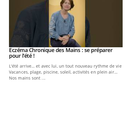
Eczéma Chronique des Mains : se préparer
Youtube
Youtube
pour l’été !
L'été arrive… et avec lui, un tout nouveau rythme de vie !
Vacances, plage, piscine, soleil, activités en plein air…
Nos mains sont ...
Dia
You
Le 
pers
ques