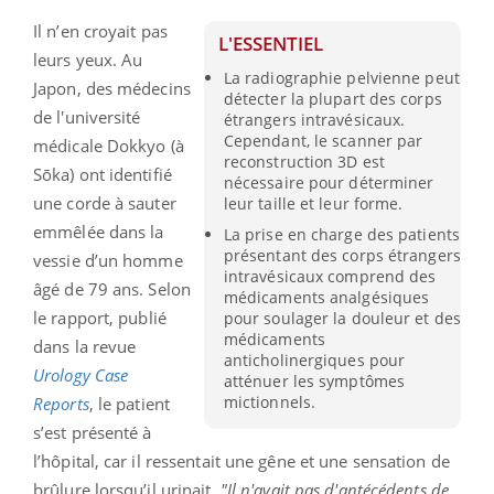
Il n’en croyait pas
L'ESSENTIEL
leurs yeux. Au
La radiographie pelvienne peut
Japon, des médecins
détecter la plupart des corps
de l'université
étrangers intravésicaux.
Cependant, le scanner par
médicale Dokkyo (à
reconstruction 3D est
Sōka) ont identifié
nécessaire pour déterminer
une corde à sauter
leur taille et leur forme.
emmêlée dans la
La prise en charge des patients
présentant des corps étrangers
vessie d’un homme
intravésicaux comprend des
âgé de 79 ans. Selon
médicaments analgésiques
le rapport, publié
pour soulager la douleur et des
médicaments
dans la revue
anticholinergiques pour
Urology Case
atténuer les symptômes
mictionnels.
Reports
, le patient
s’est présenté à
l’hôpital, car il ressentait une gêne et une sensation de
brûlure lorsqu’il urinait.
"Il n'avait pas d'antécédents de