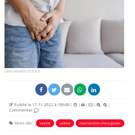
DRAGANA991/ISTOCK
Publié le 17.11.2022 à 19h00
|
|
|
|
|
Commenter
Mots clés :
vessie
urètre
intervention chirurgicale