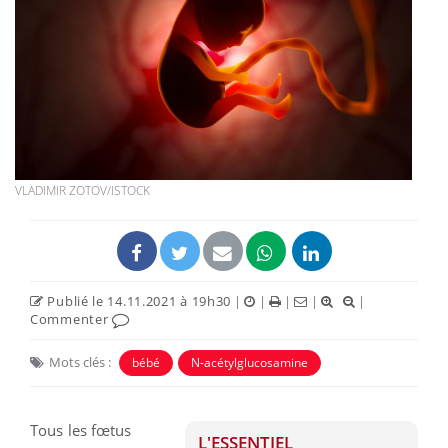
VLADIMIR ZOTOV/ISTOCK
Publié le 14.11.2021 à 19h30
|
|
|
|
|
Commenter
Mots clés :
bébé
N-acétylglucosamine
Tous les fœtus
L'ESSENTIEL