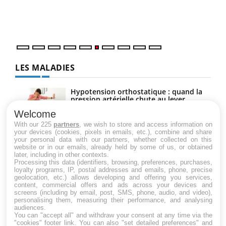
vous
épis
LES MALADIES
Hypotension orthostatique : quand la
pression artérielle chute au lever
Welcome
With our 225
partners
, we wish to store and access information on
your devices (cookies, pixels in emails, etc.), combine and share
Drépanocytose : une déformation des
your personal data with our partners, whether collected on this
globules rouges aux conséquences
website or in our emails, already held by some of us, or obtained
graves
later, including in other contexts.
Processing this data (identifiers, browsing, preferences, purchases,
loyalty programs, IP, postal addresses and emails, phone, precise
geolocation, etc.) allows developing and offering you services,
Maladie de Charcot (Sclérose latérale
content, commercial offers and ads across your devices and
amyotrophique)
screens (including by email, post, SMS, phone, audio, and video),
personalising them, measuring their performance, and analysing
audiences.
You can "accept all" and withdraw your consent at any time via the
"cookies" footer link
. You can also "set detailed preferences" and