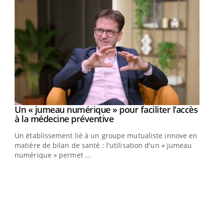
Un « jumeau numérique » pour faciliter l’accès
Youtube
Youtube
à la médecine préventive
Un établissement lié à un groupe mutualiste innove en
e
matière de bilan de santé : l'utilisation d'un « jumeau
numérique » permet ...
COU
You
Coup