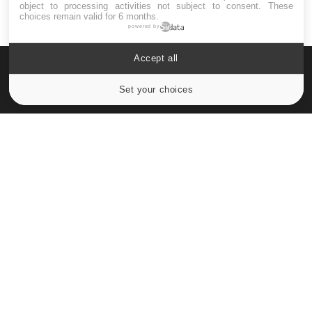
object to processing activities not subject to consent. These
choices remain valid for 6 months.
powered by
Accept all
Set your choices
Cookies settings
Le site santé de référence avec chaque jour toute l'actualité
médicale decryptée par des médecins en exercice et les
conseils des meilleurs spécialistes.
À PROPOS
Données personnelles et cookies
Qui sommes-nous
Conditions d'utilisation
Plan du site