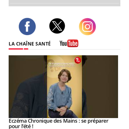
Twitter
Facebook
Instagram
LA CHAÎNE SANTÉ
Youtube
Eczéma Chronique des Mains : se préparer
Youtube
Youtube
pour l’été !