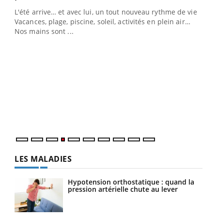
L'été arrive… et avec lui, un tout nouveau rythme de vie !
Vacances, plage, piscine, soleil, activités en plein air…
Nos mains sont ...
Dia
You
Le 
pers
ques
LES MALADIES
Hypotension orthostatique : quand la
pression artérielle chute au lever