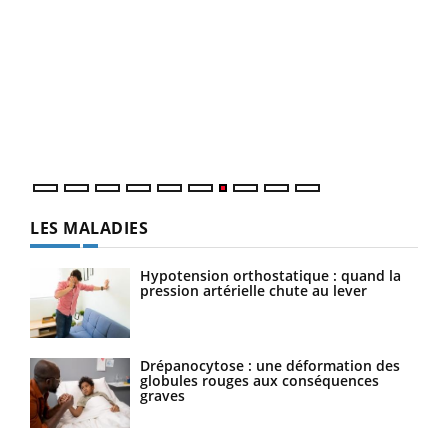
Qua
You
"Les
trav
DRH 
LES MALADIES
Hypotension orthostatique : quand la
pression artérielle chute au lever
Drépanocytose : une déformation des
globules rouges aux conséquences
graves