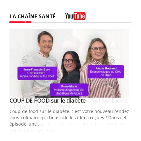
LA CHAÎNE SANTÉ
Youtube
Youtube
cès
COUP DE FOOD sur le diabète
Youtube
Coup de food sur le diabète, c'est votre nouveau rendez-
 en
vous culinaire qui bouscule les idées reçues ! Dans cet
u
épisode, une ...