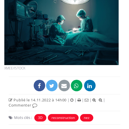
XMEE/ISTOCK
Publié le 14.11.2022 à 14h00
|
|
|
|
|
Commenter
Mots clés :
3D
reconstruction
nez