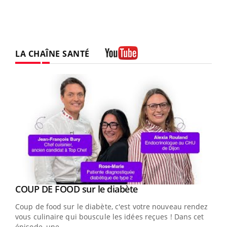
LA CHAÎNE SANTÉ
Youtube
Youtube
cès
COUP DE FOOD sur le diabète
Youtube
Coup de food sur le diabète, c'est votre nouveau rendez-
 en
vous culinaire qui bouscule les idées reçues ! Dans cet
u
épisode, une ...