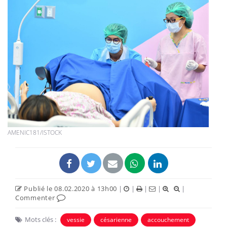
AMENIC181/ISTOCK
Publié le 08.02.2020 à 13h00
|
|
|
|
|
Commenter
Mots clés :
vessie
césarienne
accouchement