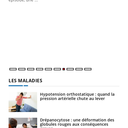
Qua
You
"Les
trav
DRH 
LES MALADIES
Hypotension orthostatique : quand la
pression artérielle chute au lever
Drépanocytose : une déformation des
globules rouges aux conséquences