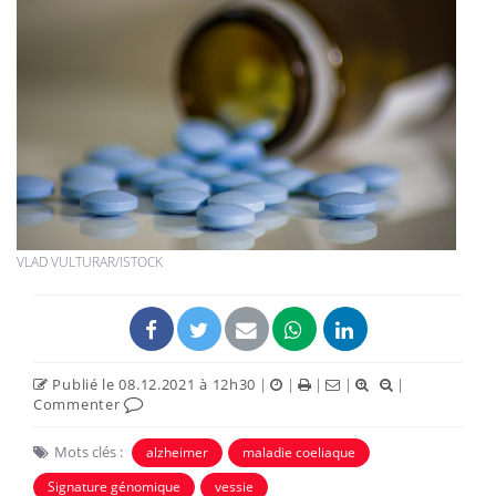
VLAD VULTURAR/ISTOCK
Publié le 08.12.2021 à 12h30
|
|
|
|
|
Commenter
Mots clés :
alzheimer
maladie coeliaque
Signature génomique
vessie