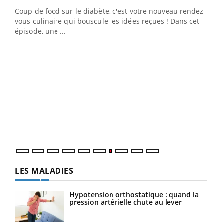
Coup de food sur le diabète, c'est votre nouveau rendez-
 en
vous culinaire qui bouscule les idées reçues ! Dans cet
u
épisode, une ...
Qua
You
"Les
trav
DRH 
LES MALADIES
Hypotension orthostatique : quand la
pression artérielle chute au lever