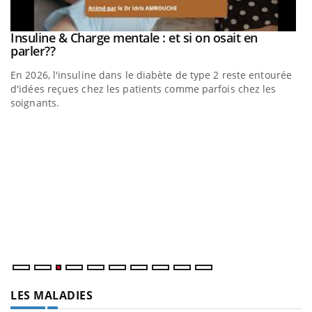
be
Insuline & Charge mentale : et si on osait en
Youtube
Youtube
parler??
En 2026, l'insuline dans le diabète de type 2 reste entourée
a
d'idées reçues chez les patients comme parfois chez les
soignants.
E
Yo
l’
L'
Va
ma
LES MALADIES