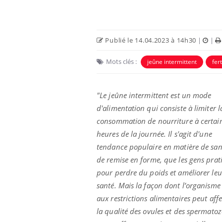
Publié le 14.04.2023 à 14h30
|
|
Mots clés :
jeûne intermittent
fert
"Le jeûne intermittent est un mode
d'alimentation qui consiste à limiter l
consommation de nourriture à certai
heures de la journée. Il s'agit d'une
Fatigue en vacances :
tendance populaire en matière de san
normal ou signe d’une
maladie ?
de remise en forme, que les gens prat
pour perdre du poids et améliorer leu
santé. Mais la façon dont l’organisme 
Et si les caries pouvaient
bientôt disparaître sans
aux restrictions alimentaires peut affe
plombage ?
la qualité des ovules et des spermatoz