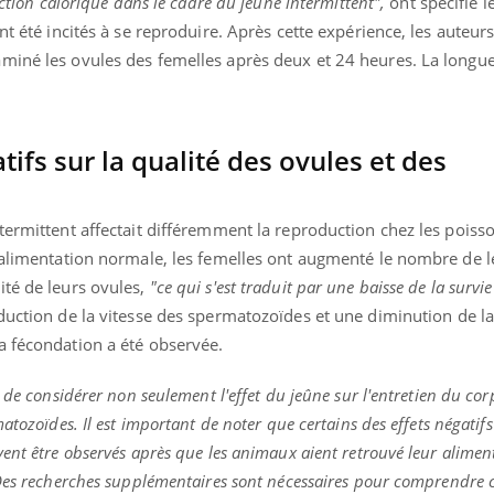
iction calorique dans le cadre du jeûne intermittent",
ont spécifié l
nt été incités à se reproduire. Après cette expérience, les auteurs
miné les ovules des femelles après deux et 24 heures. La longue
tifs sur la qualité des ovules et des
termittent affectait différemment la reproduction chez les poiss
e alimentation normale, les femelles ont augmenté le nombre de l
ité de leurs ovules,
"ce qui s'est traduit par une baisse de la survie
uction de la vitesse des spermatozoïdes et une diminution de la
a fécondation a été observée.
 de considérer non seulement l'effet du jeûne sur l'entretien du cor
atozoïdes. Il est important de noter que certains des effets négatifs
ent être observés après que les animaux aient retrouvé leur alimen
 Des recherches supplémentaires sont nécessaires pour comprendre