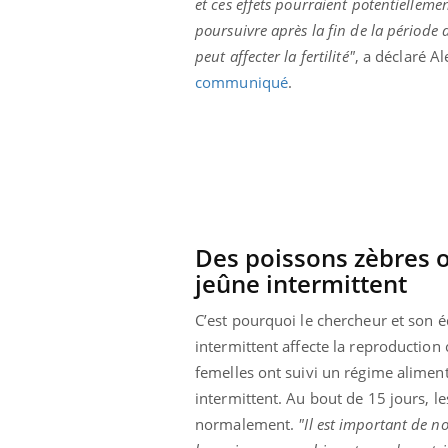
et ces effets pourraient potentiellemen
Éclipse solaire du 12 août
poursuivre après la fin de la période 
: “Des verres adaptés,
c'est indispensable pour
peut affecter la fertilité"
, a déclaré A
la santé des yeux”
communiqué
.
Des poissons zèbres o
jeûne intermittent
C’est pourquoi le chercheur et son 
intermittent affecte la reproduction
femelles ont suivi un régime aliment
intermittent. Au bout de 15 jours, 
normalement.
"Il est important de no