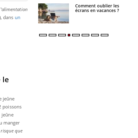
us : un cas
Comment oublier les
d’alimentation
chez un touriste
écrans en vacances ?
ce
e), dans
un
 le
e jeûne
12 poissons
n jeûne
au manger
 risque que