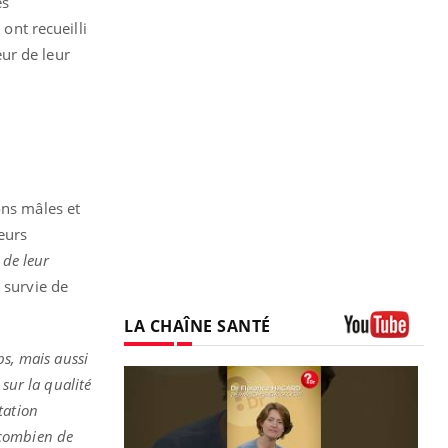
es
 ont recueilli
ur de leur
ons mâles et
eurs
 de leur
 survie de
LA CHAÎNE SANTÉ
Youtube
ps, mais aussi
 sur la qualité
tation
 combien de