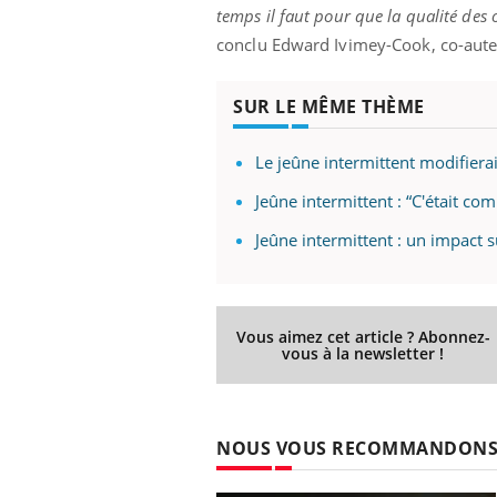
temps il faut pour que la qualité des
conclu Edward Ivimey-Cook, co-aute
Eczéma Chronique des Mains :
Car
SUR LE MÊME THÈME
Youtube
You
Youtube
expliquer ma maladie
pré
Le jeûne intermittent modifiera
Il y a des sujets qui sont faciles à aborder...
Fati
d'autres non ! D'un côté, poser des
mêm
Jeûne intermittent : “C'était co
questions sur la maladie d'un proche c'est
care
montrer ...
...
Jeûne intermittent : un impact 
Vous aimez cet article ? Abonnez-
vous à la newsletter !
NOUS VOUS RECOMMANDON