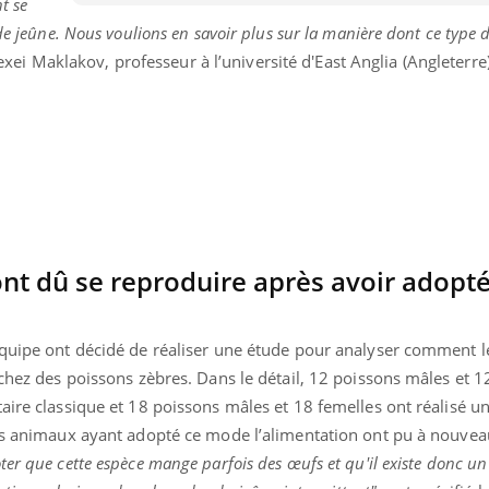
t se
Bébés, jeunes enfants :
Hantavir
de jeûne. Nous voulions en savoir plus sur la manière dont ce type 
quelle trousse à
détecté 
pharmacie pour les
en Fran
lexei Maklakov, professeur à l’université d'East Anglia (Angleterr
vacances ?
nt dû se reproduire après avoir adopté
équipe ont décidé de réaliser une étude pour analyser comment l
 chez des poissons zèbres. Dans le détail, 12 poissons mâles et 
aire classique et 18 poissons mâles et 18 femelles ont réalisé u
les animaux ayant adopté ce mode l’alimentation ont pu à nouve
ter que cette espèce mange parfois des œufs et qu'il existe donc un