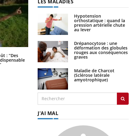
LES MALADIES
Hypotension
orthostatique : quand la
pression artérielle chute
au lever
Drépanocytose : une
déformation des globules
rouges aux conséquences
Les troubles du sommeil modifient
oût : “Des
graves
votre cerveau !
indispensable
”
Maladie de Charcot
(Sclérose latérale
amyotrophique)
J'AI MAL