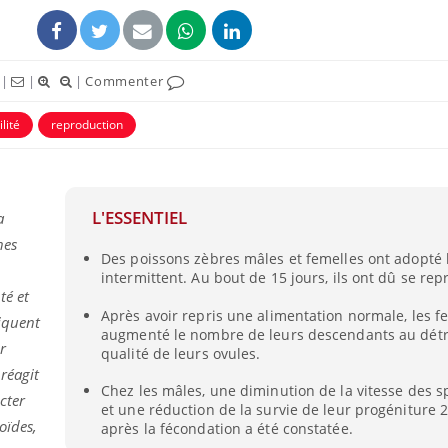
|
|
|
Commenter
ilité
reproduction
L'ESSENTIEL
a
nes
Des poissons zèbres mâles et femelles ont adopté 
intermittent. Au bout de 15 jours, ils ont dû se rep
Les troubles du sommeil
Syndrom
té et
modifient votre cerveau !
quels so
Après avoir repris une alimentation normale, les f
exercice
iquent
augmenté le nombre de leurs descendants au détr
r
qualité de leurs ovules.
réagit
Mon enfant est-il trop
Comment
Chez les mâles, une diminution de la vitesse des 
sensible ou simplement
pendant
cter
très empathique ?
et une réduction de la survie de leur progéniture 
oïdes,
après la fécondation a été constatée.