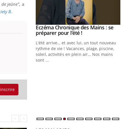
 de jeûne",
a
iety B
.
ale : et si on
Eczéma Chronique des Mains : se
Youtube
ube
Youtube
préparer pour l’été !
e diabète de type 2
L'été arrive… et avec lui, un tout nouveau
çues chez les
rythme de vie ! Vacances, plage, piscine,
ez les soignants.
soleil, activités en plein air… Nos mains
sont ...
Di
You
Le 
nom
dia
'inscrire
défi