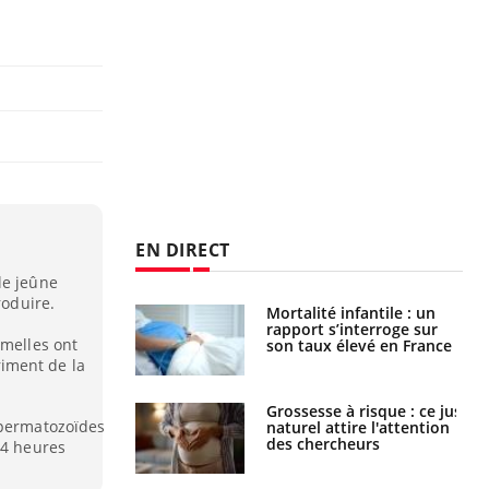
EN DIRECT
le jeûne
roduire.
e métabolique :
Mortalité infantile : un
nt les meilleurs
rapport s’interroge sur
emelles ont
s physiques ?
son taux élevé en France
iment de la
 éviter une otite
Grossesse à risque : ce jus
spermatozoïdes
 les vacances ?
naturel attire l'attention
des chercheurs
24 heures