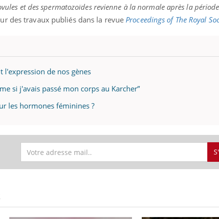
 ovules et des spermatozoïdes revienne à la normale après la période
ur des travaux publiés dans la revue
Proceedings of The Royal Soc
ence en fer : comprendre pour
Insuline & Charge ment
tube
Youtube
Youtube
Yout
venir
osait en parler??
it l'expression de nos gènes
gue, irritabilité, brouillard mental ou
En 2026, l'insuline dans l
e alopécie… Les symptômes de la
reste entourée d'idées re
mme si j'avais passé mon corps au Karcher”
nce en fer sont multiples ce qui la rend
patients comme parfois ch
sur les hormones féminines ?
S
S