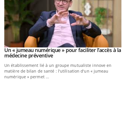
Un « jumeau numérique » pour faciliter l’accès à la
Youtube
Youtube
médecine préventive
Un établissement lié à un groupe mutualiste innove en
matière de bilan de santé : l'utilisation d'un « jumeau
numérique » permet ...
C
Yo
Co
cu
un