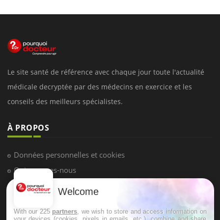
Le site santé de référence avec chaque jour toute l'actualité
médicale decryptée par des médecins en exercice et les
conseils des meilleurs spécialistes.
À PROPOS
Données personnelles et cookies
Qui sommes-nous
Conditions d'utilisation
Welcome
Plan du site
With our 225
partners
, we wish to store and access information on
Mentions Légales
your devices (cookies, pixels in emails, etc.), combine and share