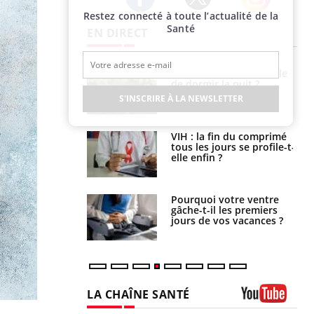
Restez connecté à toute l’actualité de la
Twitter
Facebook
Instagram
Santé
EN DIRECT
unya, dengue,
La sieste empêche-t-elle
e : que se passe-
de dormir la nuit ?
s le sud de la
S'INSCRIRE À LA NEWSLETTER
icaments GLP-1
VIH : la fin du comprimé
t-ils aussi les os
tous les jours se profile-t-
elle enfin ?
alovirus : ce qui
Pourquoi votre ventre
ans la prise en
gâche-t-il les premiers
des femmes
jours de vos vacances ?
es
LA CHAÎNE SANTÉ
Youtube