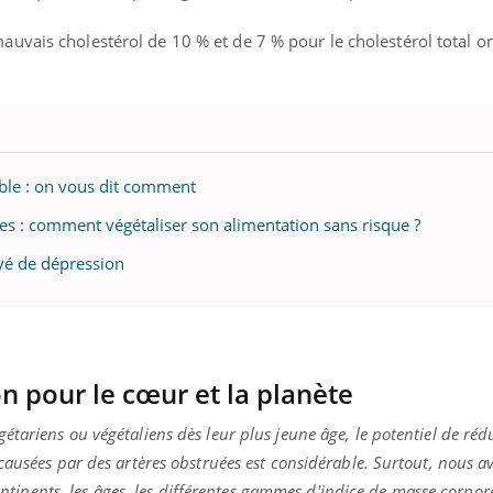
uvais cholestérol de 10 % et de 7 % pour le cholestérol total on
sible : on vous dit comment
gies : comment végétaliser son alimentation sans risque ?
evé de dépression
n pour le cœur et la planète
tariens ou végétaliens dès leur plus jeune âge, le potentiel de réd
causées par des artères obstruées est considérable. Surtout, nous a
continents, les âges, les différentes gammes d'indice de masse corpor