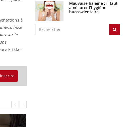
Mauvaise haleine : il faut
améliorer l’hygiène
bucco-dentaire
mentations à
gimes à base
les sur le
 une
eure Frikke-
'inscrire