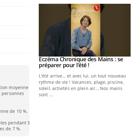
ale : et si on
Eczéma Chronique des Mains : se
Youtube
ube
Youtube
préparer pour l’été !
e diabète de type 2
L'été arrive… et avec lui, un tout nouveau
çues chez les
rythme de vie ! Vacances, plage, piscine,
ction moyenne
ez les soignants.
soleil, activités en plein air… Nos mains
ux personnes
sont ...
Di
You
enne de 10 %.
Le 
nom
ntes pendant 5
dia
es de 7 %.
défi