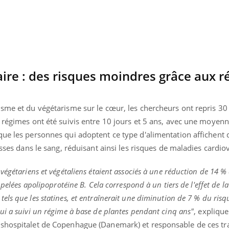
ire : des risques moindres grâce aux r
isme et du végétarisme sur le cœur, les chercheurs ont repris 30
s régimes ont été suivis entre 10 jours et 5 ans, avec une moyen
que les personnes qui adoptent ce type d'alimentation affichent
isses dans le sang, réduisant ainsi les risques de maladies cardio
égétariens et végétaliens étaient associés à une réduction de 14 % 
pelées apolipoprotéine B. Cela correspond à un tiers de l'effet de la
ls que les statines, et entraînerait une diminution de 7 % du ris
ui a suivi un régime à base de plantes pendant cinq ans"
, explique
gshospitalet de Copenhague (Danemark) et responsable de ces tr