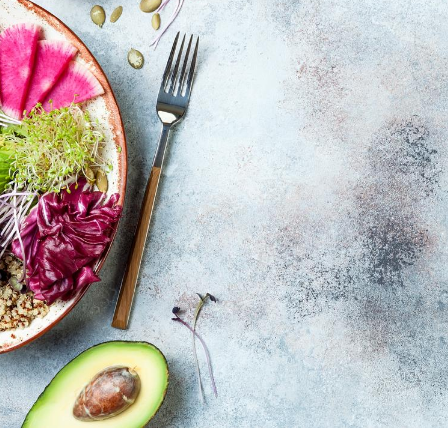
Comment oublier les
Chikung
écrans en vacances ?
West Nil
t-il dan
France ?
Toujours connectés :
Les méd
comment le travail
protègen
empiète de plus en plus
?
sur nos soirées
Cancer colorectal : une
Cytomég
stratégie simple aurait
change d
changé la donne au Pays
charge 
basque
enceint