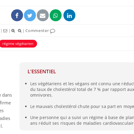
|
|
|
Commenter
régime végétarien
ence en fer : comprendre pour
Insuline & Charge ment
tube
Youtube
Youtube
Yout
venir
osait en parler??
L'ESSENTIEL
gue, irritabilité, brouillard mental ou
En 2026, l'insuline dans l
e alopécie… Les symptômes de la
reste entourée d'idées re
Les végétariens et les végans ont connu une rédu
nce en fer sont multiples ce qui la rend
patients comme parfois ch
du taux de cholestérol total de 7 % par rapport a
e dans
omnivores.
nfirme
Le mauvais cholestérol chute pour sa part en moy
es
Une personne qui a suivi un régime à base de pla
adies
ans réduit ses risques de maladies cardiovasculair
l.