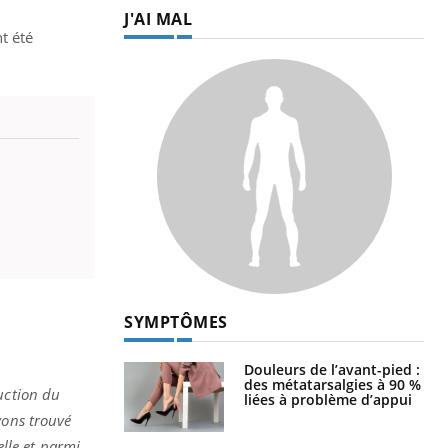
J'AI MAL
t été
SYMPTÔMES
Douleurs de l’avant-pied :
des métatarsalgies à 90 %
uction du
liées à problème d’appui
vons trouvé
elle et parmi