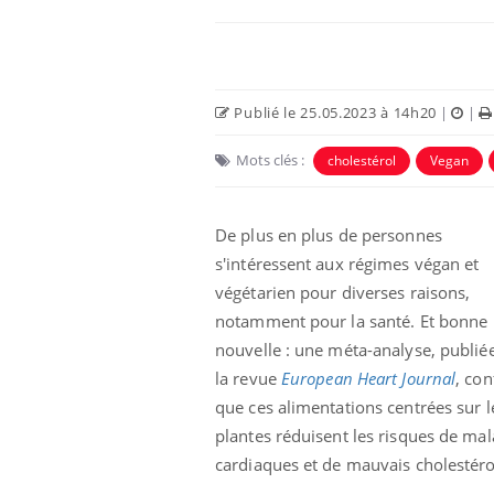
Publié le 25.05.2023 à 14h20
|
|
Mots clés :
cholestérol
Vegan
Eczéma Chronique des Mains :
Car
Youtube
You
Youtube
expliquer ma maladie
pré
De plus en plus de personnes
s'intéressent aux régimes végan et
Il y a des sujets qui sont faciles à aborder...
Fati
d'autres non ! D'un côté, poser des
mêm
végétarien pour diverses raisons,
questions sur la maladie d'un proche c'est
care
notamment pour la santé. Et bonne
montrer ...
...
nouvelle : une méta-analyse, publié
la revue
European Heart Journal
, co
que ces alimentations centrées sur l
plantes réduisent les risques de mal
cardiaques et de mauvais cholestéro