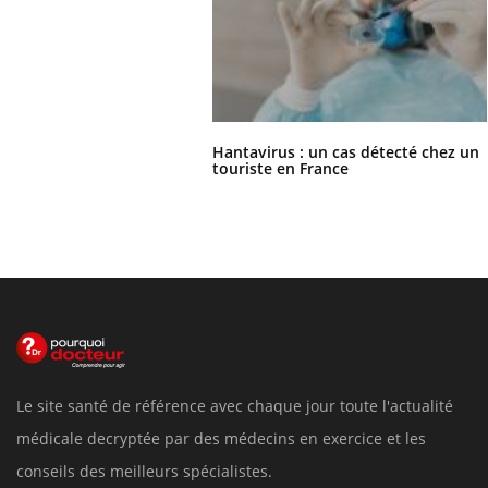
Hantavirus : un cas détecté chez un
touriste en France
Le site santé de référence avec chaque jour toute l'actualité
médicale decryptée par des médecins en exercice et les
conseils des meilleurs spécialistes.