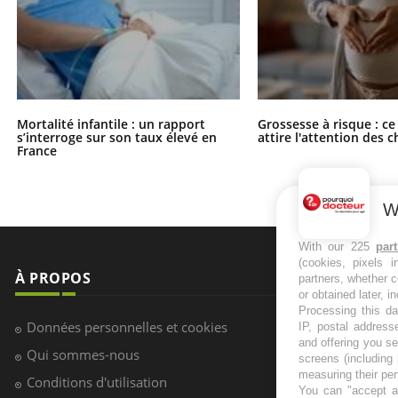
Mortalité infantile : un rapport
Grossesse à risque : ce
s’interroge sur son taux élevé en
attire l'attention des 
France
W
With our 225
par
(cookies, pixels 
À PROPOS
NEWSLETT
partners, whether c
or obtained later, i
Processing this da
Recevez toute
Données personnelles et cookies
IP, postal address
infos santé
and offering you s
Qui sommes-nous
screens (including
measuring their pe
Conditions d'utilisation
You can "accept al