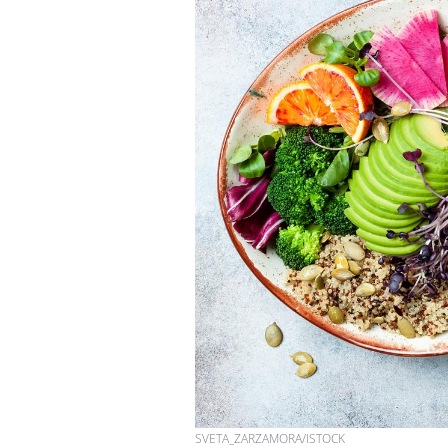
Hantavirus : un cas
détecté chez un touriste
en France
Mortalité infantile : un
rapport s’interroge sur
son taux élevé en France
Grossesse à risque : ce jus
naturel attire l'attention
des chercheurs
SVETA_ZARZAMORA/ISTOCK