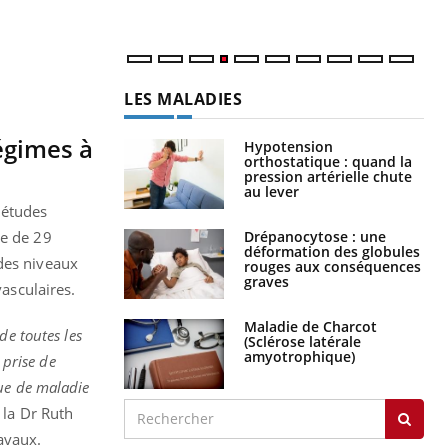
LES MALADIES
égimes à
Hypotension
orthostatique : quand la
pression artérielle chute
au lever
 études
Drépanocytose : une
ne de 29
déformation des globules
 des niveaux
rouges aux conséquences
graves
vasculaires.
Maladie de Charcot
de toutes les
(Sclérose latérale
amyotrophique)
 prise de
que de maladie
 la Dr Ruth
avaux.